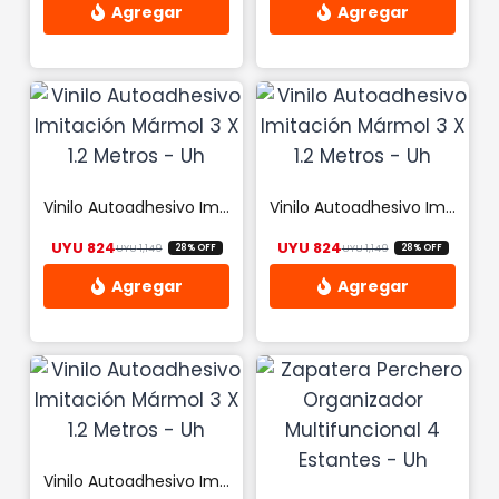
Este
producto
tiene
múltiples
variantes.
Las
Vinilo Autoadhesivo Imitación Mármol 3 X 1.2 Metros – Uh
Vinilo Autoadhesivo Imitación Mármol 3 X 1.2 Metros – Uh
opciones
UYU
824
UYU
824
UYU
1,149
UYU
1,149
28% OFF
28% OFF
se
El precio original era: UYU 1,149.
El precio actual es: UYU 824.
El precio origina
El precio actual
pueden
elegir
Este
Este
en
producto
producto
la
tiene
tiene
página
múltiples
múltiples
de
variantes.
variantes.
producto
Las
Las
Vinilo Autoadhesivo Imitación Mármol 3 X 1.2 Metros – Uh