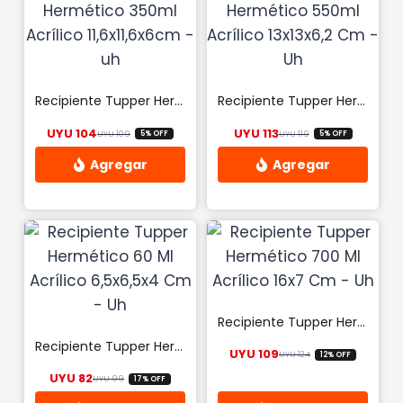
Recipiente Tupper Hermético 350ml Acrílico 11,6×11,6x6cm -uh
Recipiente Tupper Hermético 550ml Acrílico 13x13x6,2 Cm – Uh
UYU
104
UYU
113
UYU
109
UYU
119
5% OFF
5% OFF
El precio original era: UYU 109.
El precio actual es: UYU 104.
El precio original
El precio actual 
Recipiente Tupper Hermético 700 Ml Acrílico 16×7 Cm – Uh
Recipiente Tupper Hermético 60 Ml Acrílico 6,5×6,5×4 Cm – Uh
UYU
109
UYU
124
12% OFF
El precio origina
El precio actual 
UYU
82
UYU
99
17% OFF
El precio original era: UYU 99.
El precio actual es: UYU 82.