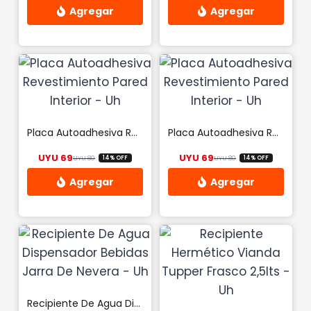
Este
Este
producto
producto
tiene
tiene
múltiples
múltiples
variantes.
variantes.
Las
Las
Placa Autoadhesiva Revestimiento Pared Interior – Uh
Placa Autoadhesiva Revestimiento Pared Interior – Uh
opciones
opciones
UYU
69
UYU
69
UYU
80
UYU
80
14% OFF
14% OFF
se
se
El precio original era: UYU 80.
El precio actual es: UYU 69.
El precio original
El precio actual 
pueden
pueden
elegir
elegir
en
en
la
la
página
página
de
de
producto
producto
Recipiente De Agua Dispensador Bebidas Jarra De Nevera – Uh