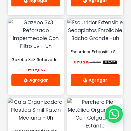
Este
producto
tiene
múltiples
variantes.
Las
Escurridor Extensible Secaplatos Enrollable Bacha Grande -uh
opciones
Gazebo 3×3 Reforzado Impermeable Con Filtro Uv – Uh
UYU
215
UYU
299
28% OFF
se
El precio origina
El precio actual 
UYU
2,057
pueden
elegir
en
la
página
de
producto