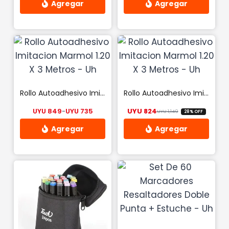
Rollo Autoadhesivo Imitacion Marmol 1.20 X 3 Metros – Uh
Rollo Autoadhesivo Imitacion Marmol 1.20 X 3 Metros – Uh
UYU
849
-
UYU
735
UYU
824
UYU
1,149
28% OFF
Rango de precios: desde UYU 735 hasta 
El precio origina
El precio actual
Este
producto
tiene
múltiples
variantes.
Las
opciones