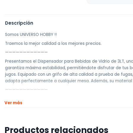
Descripción
Somos UNIVERSO HOBBY !!
Traemos la mejor calidad a los mejores precios.
————————————
Presentamos el Dispensador para Bebidas de Vidrio de 3LT, una
garantiza máxima estabilidad, permitiéndote disfrutar de tus be
jugos. Equipado con un grifo de alta calidad a prueba de fug
adapta perfectamente a cualquier mesa. Además, su material d
————————————
Realizamos envíos a todo el país
Ver más
Envíos dentro de Montevideo por Mercado de envíos.
Envíos Flex en el día.
Envíos al interior por agencia (dejamos tus artículos en agencia
Productos relacionados