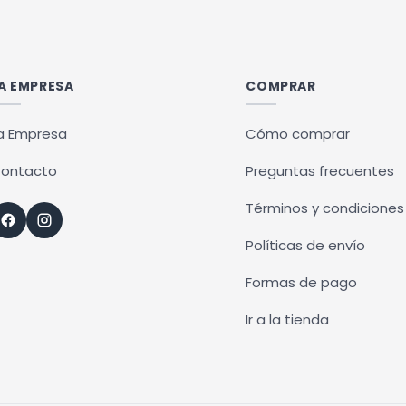
ples
ntes.
A EMPRESA
COMPRAR
ones
a Empresa
Cómo comprar
en
ontacto
Preguntas frecuentes
r
Términos y condiciones
Políticas de envío
na
Formas de pago
ucto
Ir a la tienda