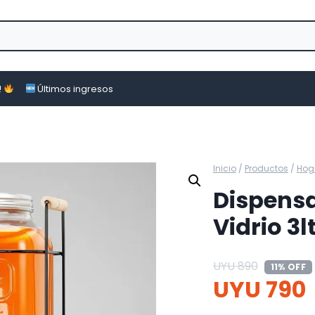
!
Últimos ingresos
Inicio
/
Productos
/
Hog
Dispensa
Vidrio 3l
UYU
890
11% OFF
UYU
790