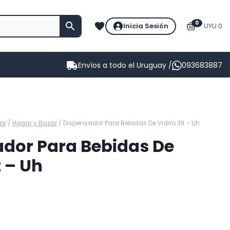
0
Inicia Sesión
UYU 0
Envíos a todo el Uruguay /
093683887
ar
/
Hogar y Bazar
/
Dispensador Para Bebidas De Vidrio 3lt – Uh
dor Para Bebidas De
t – Uh