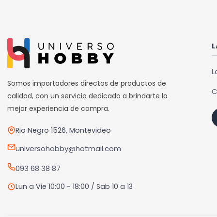
tiene
tiene
múltiples
múlti
variantes.
varia
Las
Las
L
opciones
opci
se
se
L
pueden
pued
Somos importadores directos de productos de
C
elegir
elegi
calidad, con un servicio dedicado a brindarte la
en
en
mejor experiencia de compra.
la
la
Rio Negro 1526, Montevideo
página
pági
de
de
universohobby@hotmail.com
producto
prod
093 68 38 87
Lun a Vie 10:00 - 18:00 / Sab 10 a 13