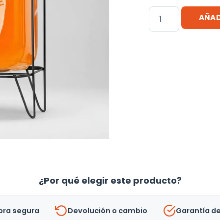
Dispensador
AÑAD
Para
Bebidas
De
Vidrio
3lt
-
Uh
cantidad
¿Por qué elegir este producto?
ra segura
Devolución o cambio
Garantía d