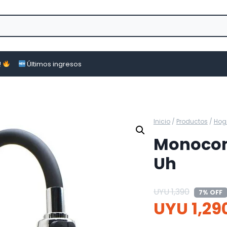
!
Últimos ingresos
Inicio
/
Productos
/
Hog
Monocom
Uh
UYU
1,390
7% OFF
UYU
1,29