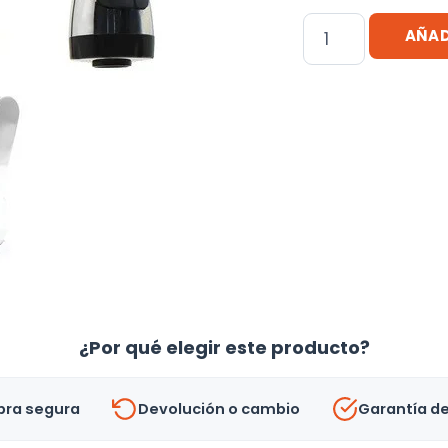
Monocomando
AÑAD
15cm
Pico
Negro
-
Uh
cantidad
¿Por qué elegir este producto?
ra segura
Devolución o cambio
Garantía d