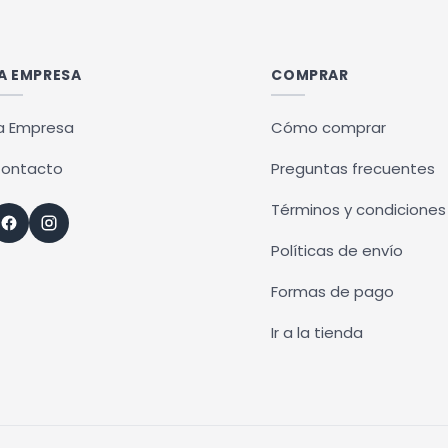
dos de 10hs a 13hs
múltiples
variantes.
Las
A EMPRESA
COMPRAR
opciones
se
a Empresa
Cómo comprar
pueden
ontacto
Preguntas frecuentes
elegir
en
Términos y condiciones
la
Políticas de envío
página
de
Formas de pago
producto
Ir a la tienda