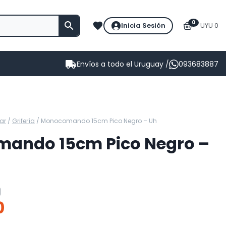
0
Inicia Sesión
UYU 0
Envíos a todo el Uruguay /
093683887
ar
/
Grifería
/
Monocomando 15cm Pico Negro – Uh
ando 15cm Pico Negro –
0