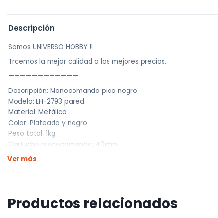
Descripción
Somos UNIVERSO HOBBY !!
Traemos la mejor calidad a los mejores precios.
————————————
Descripción: Monocomando pico negro
Modelo: LH-2793 pared
Material: Metálico
Color: Plateado y negro
Peso total: 1kg
Cartucho monocomando: 40mm
Ver más
Medidas
Altura Total: 52cm
Largo de pico: 46cm
Manija tipo palanca: 6cm de altura y 2.5cm de ancho
Productos relacionados
Incluye
-2 adaptadores en ángulo de 3 4 a 1 2