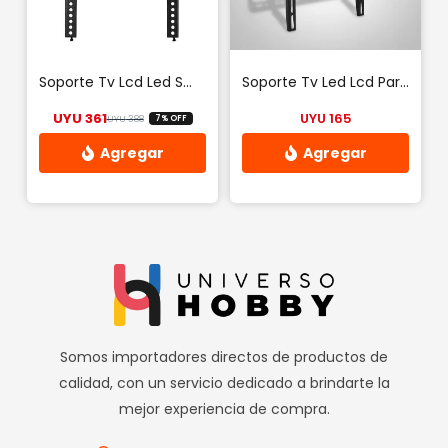
Soporte Tv Lcd Led Smart 32 A 55 Pulgadas Fijo
Soporte Tv Led Lcd Pared 26 A 63 Plasma
UYU
361
UYU
165
UYU
388
7% OFF
El precio original era: UYU 388.
El precio actual es: UYU 361.
Somos importadores directos de productos de
calidad, con un servicio dedicado a brindarte la
mejor experiencia de compra.