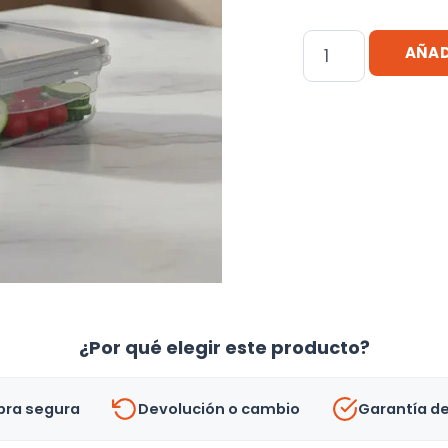
Recipiente
AÑAD
Tupper
Hermético
60
Ml
Acrílico
6,5x6,5x4
Cm
-
Uh
cantidad
¿Por qué elegir este producto?
ra segura
Devolución o cambio
Garantía d