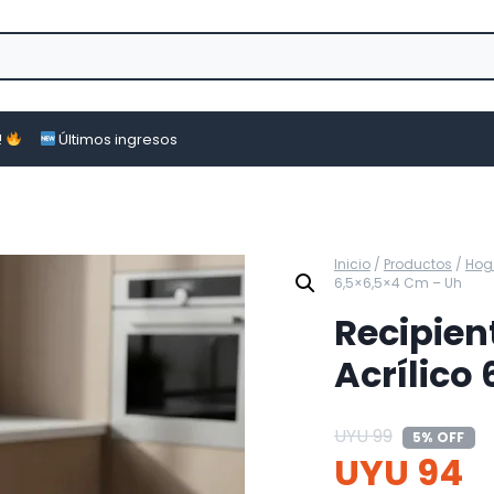
!
Últimos ingresos
Inicio
/
Productos
/
Hog
6,5×6,5×4 Cm – Uh
Recipien
Acrílico
UYU
99
5% OFF
UYU
94