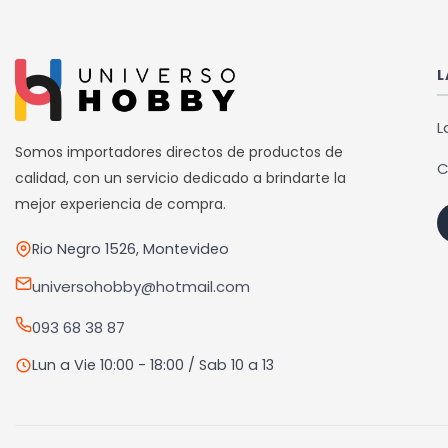
múltiples
variantes.
Las
L
opciones
se
L
pueden
Somos importadores directos de productos de
C
elegir
calidad, con un servicio dedicado a brindarte la
en
mejor experiencia de compra.
la
Rio Negro 1526, Montevideo
página
de
universohobby@hotmail.com
producto
093 68 38 87
Lun a Vie 10:00 - 18:00 / Sab 10 a 13