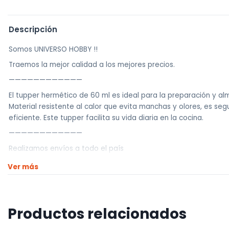
Descripción
Somos UNIVERSO HOBBY !!
Traemos la mejor calidad a los mejores precios.
————————————
El tupper hermético de 60 ml es ideal para la preparación y 
Material resistente al calor que evita manchas y olores, es seg
eficiente. Este tupper facilita su vida diaria en la cocina.
————————————
Realizamos envíos a todo el país
Envíos dentro de Montevideo por Mercado de envíos.
Ver más
Envíos Flex en el día.
Envíos al interior por agencia (dejamos tus artículos en agencia
Productos relacionados
————————————
Retiros