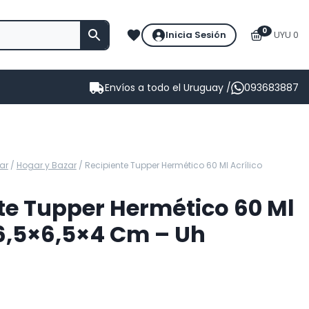
0
Inicia Sesión
UYU 0
Envíos a todo el Uruguay /
093683887
ar
/
Hogar y Bazar
/
Recipiente Tupper Hermético 60 Ml Acrílico
te Tupper Hermético 60 Ml
 6,5×6,5×4 Cm – Uh