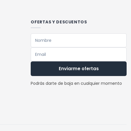
múltiples
variantes.
Las
OFERTAS Y DESCUENTOS
opciones
se
pueden
elegir
en
la
Enviarme ofertas
página
de
Podrás darte de baja en cualquier momento
producto