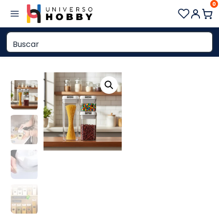
0
Saltar
al
contenido