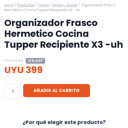
Inicio
/
Productos
/
Hogar
/
Hogar y Bazar
/
Organizador Frasco
Hermetico Cocina Tupper Recipiente X3 -uh
Organizador Frasco
Hermetico Cocina
Tupper Recipiente X3 -uh
UYU
449
11% OFF
UYU
399
Organizador
AÑADIR AL CARRITO
Frasco
Hermetico
Cocina
Tupper
¿Por qué elegir este producto?
Recipiente