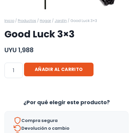
Inicio
/
Productos
/
Hogar
/
Jardín
/
Good Luck 3×3
Good Luck 3×3
UYU
1,988
Good
AÑADIR AL CARRITO
Luck
3x3
cantidad
¿Por qué elegir este producto?
Compra segura
Devolución o cambio