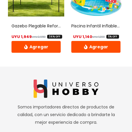
se
pueden
elegir
Gazebo Plegable Reforzado 2×2 Filtro Uv Impermeable – Uh
Piscina Infantil Inflable Con Techo Hongo – Uh
en
UYU
1,949
UYU
1,140
UYU
2,950
UYU
1,200
34% OFF
5% OFF
la
El precio original era: UYU 2,950.
El precio actual es: UYU 1,949.
El precio origi
El precio actua
página
de
producto
Somos importadores directos de productos de
calidad, con un servicio dedicado a brindarte la
mejor experiencia de compra.