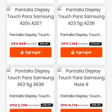
Pantalla Display Touch Para Samsung A20s A207
Pantalla Display Touch Para Samsung A23 5g A236
UYU
945
UYU
1,149
UYU
1,890
UYU
1,824
50% OFF
37% OFF
El precio original era: UYU 1,890.
El precio actual es: UYU 945.
El precio origin
El precio actual
Pantalla Display Touch Para Samsung A53 5g A536
Pantalla Display Touch Para Samsung Note 9
UYU
2,700
UYU
6,714
UYU
3,990
UYU
11,190
32% OFF
40% OFF
El precio original era: UYU 3,990.
El precio actual es: UYU 2,700.
El precio origin
El precio actua