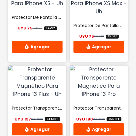
Protector De Pantalla 9d Glass Para iPhone XS – Uh
Protector De Pantalla 9d Glass Para iPhone XS Max – Uh
UYU
75
UYU
79
5% OFF
El precio original era: UYU 79.
El precio actual es: UYU 75.
UYU
75
UYU
79
5% OFF
El precio origina
El precio actual 
Protector Transparente Magnético Para iPhone 13 Plus – Uh
Protector Transparente Magnético Para iPhone 13 Pro
UYU
197
UYU
190
UYU
299
UYU
299
34% OFF
36% OFF
El precio original era: UYU 299.
El precio actual es: UYU 197.
El precio origina
El precio actual 