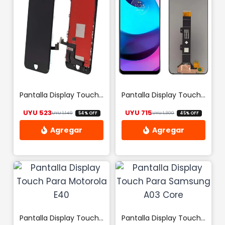
Pantalla Display Touch Para iPhone 7 Plus Black
Pantalla Display Touch Para Motorola E20
UYU
523
UYU
715
UYU
1,149
UYU
1,300
54% OFF
45% OFF
El precio original era: UYU 1,149.
El precio actual es: UYU 523.
El precio origina
El precio actual 
Pantalla Display Touch Para Motorola E40
Pantalla Display Touch Para Samsung A03 Core