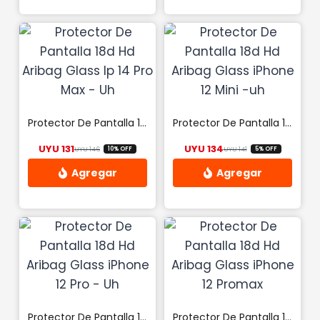
Este
Este
la
producto
producto
página
tiene
tiene
de
múltiples
múltiples
producto
variantes.
variantes.
Las
Las
opciones
opciones
Protector De Pantalla 18d Hd Aribag Glass Ip 14 Pro Max – Uh
Protector De Pantalla 18d Hd Aribag Glass iPhone 12 Mini -uh
se
se
UYU
131
UYU
134
UYU
146
UYU
141
10% OFF
5% OFF
pueden
pueden
El precio original era: UYU 146.
El precio actual es: UYU 131.
El precio origina
El precio actual 
elegir
elegir
en
en
la
la
página
página
de
de
producto
producto
Protector De Pantalla 18d Hd Aribag Glass iPhone 12 Pro – Uh
Protector De Pantalla 18d Hd Aribag Glass iPhone 12 Promax