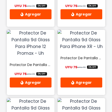
UYU
75
UYU
75
UYU
79
UYU
79
5% OFF
5% OFF
El precio original era: UYU 79.
El precio actual es: UYU 75.
El precio origina
El precio actual 
Protector De Pantalla 9d Glass Para iPhone XR – Uh
Protector De Pantalla 9d Glass Para iPhone 12 Promax – Uh
UYU
75
UYU
79
5% OFF
El precio origina
El precio actual 
UYU
75
UYU
79
5% OFF
El precio original era: UYU 79.
El precio actual es: UYU 75.