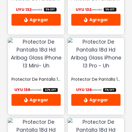
UYU
132
UYU
132
UYU
139
UYU
139
5% OFF
5% OFF
El precio original era: UYU 139.
El precio actual es: UYU 132.
El precio origina
El precio actual 
Protector De Pantalla 18d Hd Aribag Glass iPhone 13 Mini- Uh
Protector De Pantalla 18d Hd Aribag Glass iPhone 13 Pro – Uh
UYU
139
UYU
126
UYU
240
UYU
141
42% OFF
11% OFF
El precio original era: UYU 240.
El precio actual es: UYU 139.
El precio origina
El precio actual 