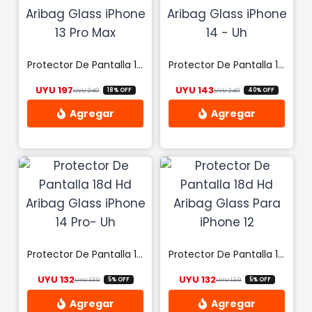
Protector De Pantalla 18d Hd Aribag Glass iPhone 13 Pro Max
Protector De Pantalla 18d Hd Aribag Glass iPhone 14 – Uh
UYU
197
UYU
143
UYU
240
UYU
240
18% OFF
40% OFF
El precio original era: UYU 240.
El precio actual es: UYU 197.
El precio origina
El precio actual 
Protector De Pantalla 18d Hd Aribag Glass iPhone 14 Pro- Uh
Protector De Pantalla 18d Hd Aribag Glass Para iPhone 12
UYU
132
UYU
132
UYU
139
UYU
139
5% OFF
5% OFF
El precio original era: UYU 139.
El precio actual es: UYU 132.
El precio origina
El precio actual 