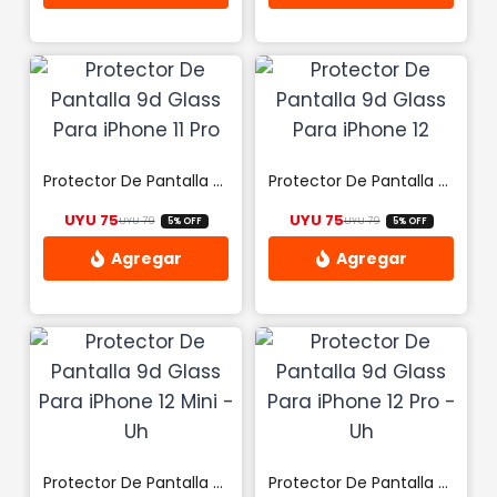
Protector De Pantalla 9d Glass Para iPhone 11 Pro
Protector De Pantalla 9d Glass Para iPhone 12
UYU
75
UYU
75
UYU
79
UYU
79
5% OFF
5% OFF
El precio original era: UYU 79.
El precio actual es: UYU 75.
El precio origina
El precio actual 
Protector De Pantalla 9d Glass Para iPhone 12 Mini – Uh
Protector De Pantalla 9d Glass Para iPhone 12 Pro – Uh