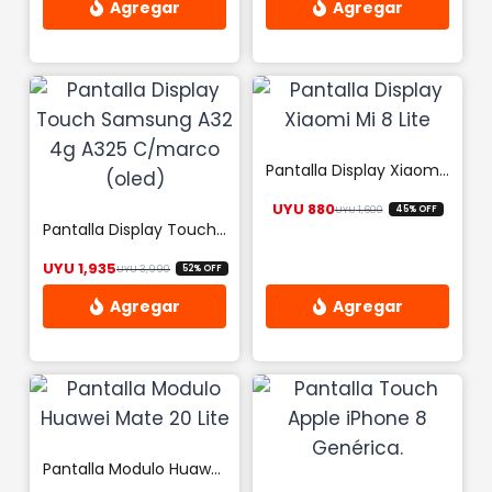
Pantalla Display Xiaomi Mi 8 Lite
UYU
880
UYU
1,600
45% OFF
El precio origina
El precio actual
Pantalla Display Touch Samsung A32 4g A325 C/marco (oled)
UYU
1,935
UYU
3,990
52% OFF
El precio original era: UYU 3,990.
El precio actual es: UYU 1,935.
Pantalla Modulo Huawei Mate 20 Lite