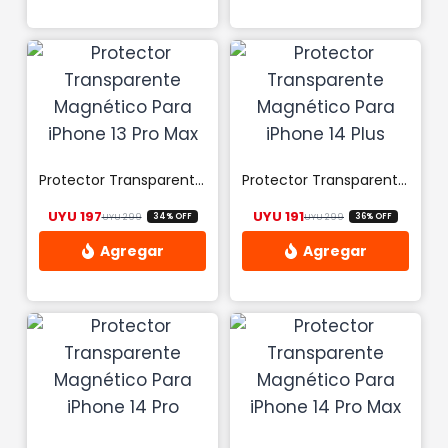
Protector Transparente Magnético Para iPhone 13 Pro Max
Protector Transparente Magnético Para iPhone 14 Plus
UYU
197
UYU
191
UYU
299
UYU
299
34% OFF
36% OFF
El precio original era: UYU 299.
El precio actual es: UYU 197.
El precio origina
El precio actual 