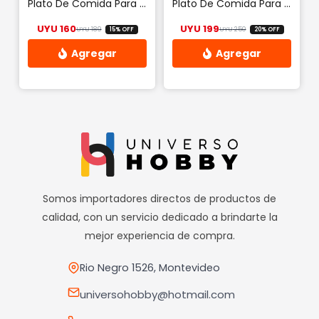
Plato De Comida Para Perros O Gatos 13cm Boca 18cm Fondo (m)
Plato De Comida Para Perros O Gatos 20cm Boca 26cm Fondo(xl)
en
en
UYU
160
UYU
199
UYU
189
UYU
250
15% OFF
20% OFF
la
la
El precio original era: UYU 189.
El precio actual es: UYU 160.
El precio origina
El precio actual 
página
página
de
de
producto
producto
Somos importadores directos de productos de
calidad, con un servicio dedicado a brindarte la
mejor experiencia de compra.
Rio Negro 1526, Montevideo
universohobby@hotmail.com