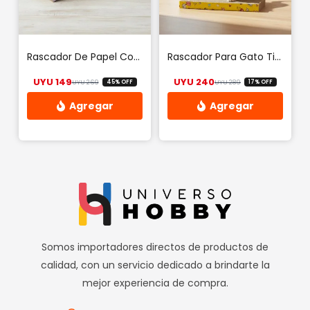
se
pueden
elegir
Rascador De Papel Corrugado Para Gatos
Rascador Para Gato Tipo Cama (68cm X 25cm)
en
UYU
149
UYU
240
UYU
269
UYU
289
45% OFF
17% OFF
la
El precio original era: UYU 269.
El precio actual es: UYU 149.
El precio origin
El precio actual
página
de
producto
Somos importadores directos de productos de
calidad, con un servicio dedicado a brindarte la
mejor experiencia de compra.