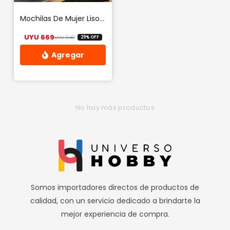
Mochilas De Mujer Liso Ajustable Preppy
UYU
669
UYU
940
29% OFF
El precio original era: UYU 940.
El precio actual es: UYU 669.
No hay más productos
Somos importadores directos de productos de
calidad, con un servicio dedicado a brindarte la
mejor experiencia de compra.