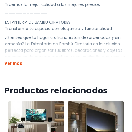
Traemos la mejor calidad a los mejores precios.
————————————
ESTANTERIA DE BAMBU GIRATORIA
Transforma tu espacio con elegancia y funcionalidad
¿Sientes que tu hogar u oficina están desordenados y sin
armonía? La Estantería de Bambú Giratoria es la solución
perfecta para organizar tus libros, decoraciones y objetos
personales de manera práctica y con un diseño que resalta
Ver más
en cualquier ambiente. Su estructura multinivel y giratoria te
permite aprovechar cada centímetro, accediendo
fácilmente a todo lo que necesitas sin generar más
desorden.
Productos relacionados
* Diseño 360° – Gira con facilidad para encontrar lo que
buscas en segundos.
* Material ecológico y resistente – Fabricada en bambú
natural de alta calidad, ofreciendo durabilidad y un toque
sofisticado.
* Gran capacidad sin ocupar espacio – Sus múltiples niveles
aprovechan la altura, manteniendo el orden sin invadir tu