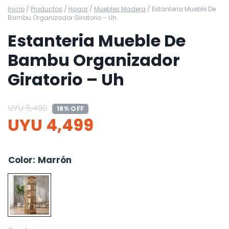
Inicio
/
Productos
/
Hogar
/
Muebles Madera
/
Estanteria Mueble De
Bambu Organizador Giratorio – Uh
Estanteria Mueble De
Bambu Organizador
Giratorio – Uh
UYU
5,490
18% OFF
UYU
4,499
Color
:
Marrón