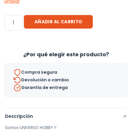
Limpiar
Estanteria
AÑADIR AL CARRITO
Mueble
De
Bambu
Organizador
¿Por qué elegir este producto?
Giratorio
-
Compra segura
Uh
Devolución o cambio
cantidad
Garantía de entrega
+
Descripción
Somos UNIVERSO HOBBY !!