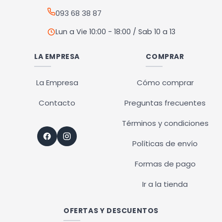
página
página
093 68 38 87
de
de
producto
producto
Lun a Vie 10:00 - 18:00 / Sab 10 a 13
LA EMPRESA
COMPRAR
La Empresa
Cómo comprar
Contacto
Preguntas frecuentes
Términos y condiciones
Políticas de envío
Formas de pago
Ir a la tienda
OFERTAS Y DESCUENTOS