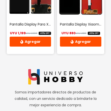
Pantalla Display Para Xiaomi Mi Mix 2 / 2s
Pantalla Display Xiaomi Mi 8 Lite
UYU
1,199
UYU
880
UYU
1,999
UYU
1,600
40% OFF
45% OFF
El precio original era: UYU 1,999.
El precio actual es: UYU 1,199.
El precio origina
El precio actual
Somos importadores directos de productos de
calidad, con un servicio dedicado a brindarte la
mejor experiencia de compra.