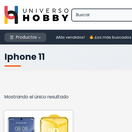
Saltar
al
contenido
Productos
¡Más vendidos!
¡Los más buscados
Iphone 11
Mostrando el único resultado