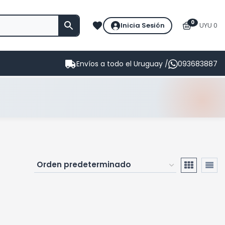
0
Inicia Sesión
UYU 0
Envíos a todo el Uruguay /
093683887