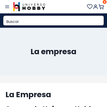
0
Saltar
al
contenido
La empresa
La Empresa