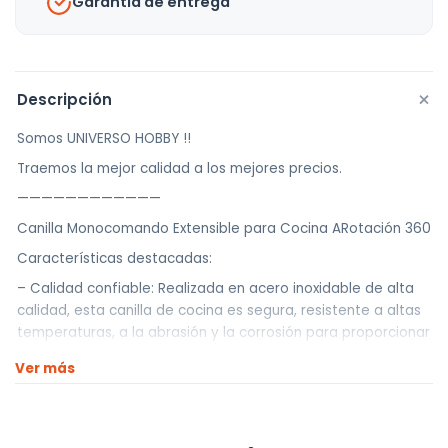
Garantía de entrega
cantidad
+
Descripción
Somos UNIVERSO HOBBY !!
Traemos la mejor calidad a los mejores precios.
————————————
Canilla Monocomando Extensible para Cocina ARotación 360
Características destacadas:
– Calidad confiable: Realizada en acero inoxidable de alta
calidad, esta canilla de cocina es segura, resistente a altas
temperaturas, a la abrasión y la corrosión para proporcionar
agua limpia a las familias.
Ver más
– Modo de flujo de agua 2 en 1: Posee dos modos de flujo de
agua: modo de rociado potente para eliminar los residuos
en la superficie de los alimentos y modo de flujo constante
para llenar ollas y sartenes grandes, que se pueden