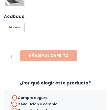
Acabado
Brillante
Grifo
AÑADIR AL CARRITO
Canilla
Monocomando
Premium
360
¿Por qué elegir este producto?
Cocina
Baño
Compra segura
-
Devolución o cambio
Uh