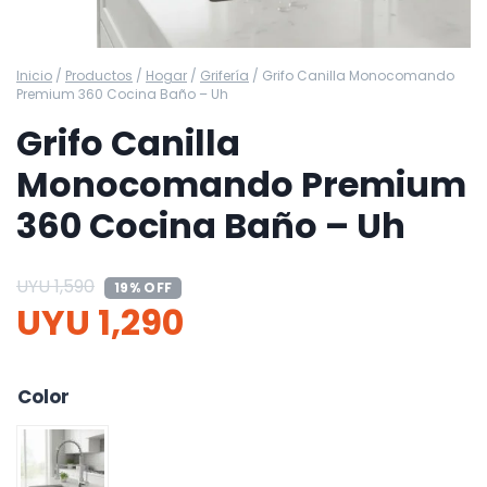
Inicio
/
Productos
/
Hogar
/
Grifería
/
Grifo Canilla Monocomando
Premium 360 Cocina Baño – Uh
Grifo Canilla
Monocomando Premium
360 Cocina Baño – Uh
UYU
1,590
19% OFF
UYU
1,290
Color