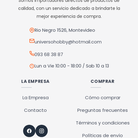
Somos importadores directos de productos de
se
calidad, con un servicio dedicado a brindarte la
pueden
mejor experiencia de compra.
elegir
en
Rio Negro 1526, Montevideo
la
universohobby@hotmail.com
página
093 68 38 87
de
producto
Lun a Vie 10:00 - 18:00 / Sab 10 a 13
LA EMPRESA
COMPRAR
La Empresa
Cómo comprar
Contacto
Preguntas frecuentes
Términos y condiciones
Políticas de envío