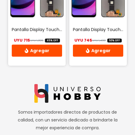
Pantalla Display Touch Para Motorola E20
Pantalla Display Touch Para Motorola E40
UYU
715
UYU
745
UYU
1,300
UYU
1,490
45% OFF
50% OFF
El precio original era: UYU 1,300.
El precio actual es: UYU 715.
El precio origin
El precio actua
Somos importadores directos de productos de
calidad, con un servicio dedicado a brindarte la
mejor experiencia de compra.