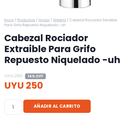
Inicio
/
Productos
/
Hogar
/
Grifería
/
Cabezal Rociador Extraible
Para Grifo Repuesto Niquelado -uh
Cabezal Rociador
Extraible Para Grifo
Repuesto Niquelado -uh
UYU
290
14% OFF
UYU
250
Cabezal
AÑADIR AL CARRITO
Rociador
Extraible
Para