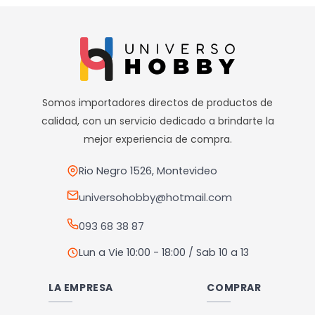
estética. ¡Aprovecha ahora y transforma tu experiencia de
lavado con este accesorio esencial!v
————————————
Realizamos envíos a todo el país
Envíos dentro de Montevideo por Mercado de envíos.
Somos importadores directos de productos de
Envíos Flex en el día.
calidad, con un servicio dedicado a brindarte la
Envíos al interior por agencia (dejamos tus artículos en
mejor experiencia de compra.
agencia sin costo).
————————————
Rio Negro 1526, Montevideo
Retiros
universohobby@hotmail.com
Nuestro punto de retiro se encuentra en zona centro
093 68 38 87
El horario de retiros es de Lunes a Viernes de 10hs a 18hs,
Sábados de 10hs a 13hs
Lun a Vie 10:00 - 18:00 / Sab 10 a 13
LA EMPRESA
COMPRAR