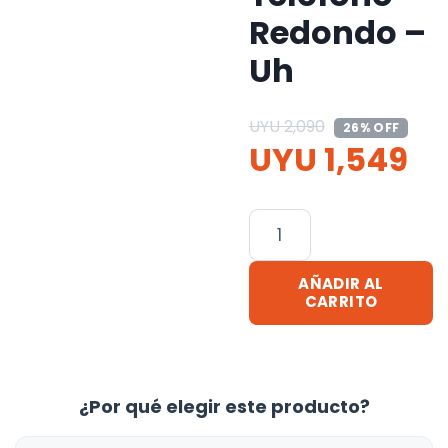
Redondo –
Uh
UYU
2,090
26% OFF
UYU
1,549
Barral
Columna
Ducha
AÑADIR AL
Barra
CARRITO
Roseta
Y
Teléfono
¿Por qué elegir este producto?
Redondo
-