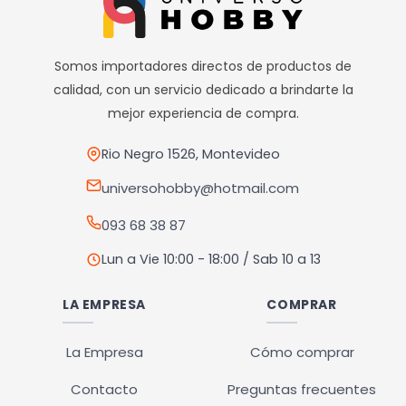
variantes.
Las
opciones
Somos importadores directos de productos de
se
calidad, con un servicio dedicado a brindarte la
pueden
mejor experiencia de compra.
elegir
en
Rio Negro 1526, Montevideo
la
universohobby@hotmail.com
página
093 68 38 87
de
producto
Lun a Vie 10:00 - 18:00 / Sab 10 a 13
LA EMPRESA
COMPRAR
La Empresa
Cómo comprar
Contacto
Preguntas frecuentes