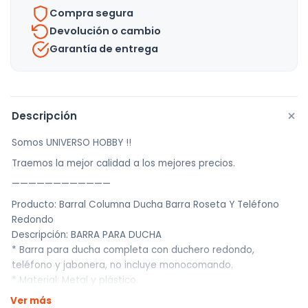
Uh
Compra segura
cantidad
Devolución o cambio
Garantía de entrega
+
Descripción
Somos UNIVERSO HOBBY !!
Traemos la mejor calidad a los mejores precios.
————————————
Producto: Barral Columna Ducha Barra Roseta Y Teléfono
Redondo
Descripción: BARRA PARA DUCHA
* Barra para ducha completa con duchero redondo,
teléfono y jabonera, no incluye monocomando.
* Material: Metal y plástico.
* Diseño de instalación oculta para dar un aspecto elegante
Ver más