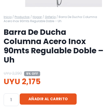
Inicio
/
Productos
/
Hogar
/
Grifería
/
Barra De Ducha Columna
Acero Inox 90mts Regulable Doble – Uh
Barra De Ducha
Columna Acero Inox
90mts Regulable Doble –
Uh
UYU
2,290
5% OFF
UYU
2,175
Barra
AÑADIR AL CARRITO
De