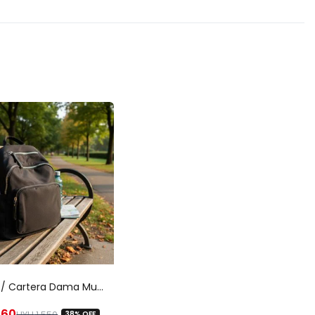
.
Mochila / Cartera Dama Mujer Cartera Bolso Cierres Dorados
60
UYU
1,550
38% OFF