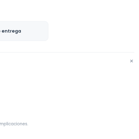
e entrega
+
omplicaciones.