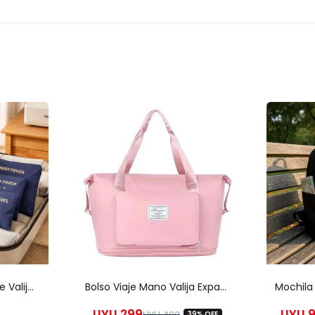
mochila de viaje y un bolso de mano elegante.
y se expande para llevar una gran cantidad de ropa sin arrugarla
interno con cierre que mantiene todo en su lugar.
impermeable y fácil de limpiar.
de cabina
mo para mujeres
do!
Set X6 Organizador De Valija Mochila Equipaje Viaje – Uh
Bolso Viaje Mano Valija Expansible Plegable Impermeable – Uh
UYU
299
UYU
9
UYU
490
39% OFF