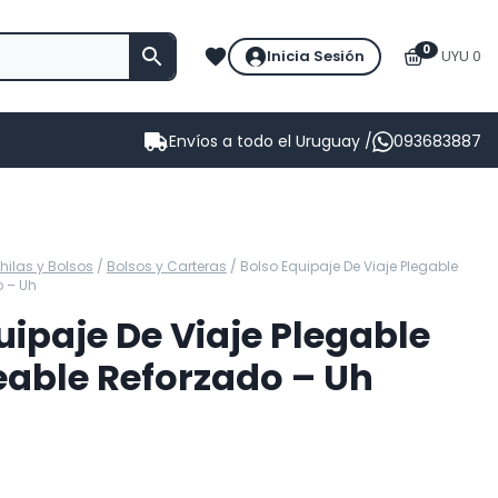
0
Inicia Sesión
UYU 0
Envíos a todo el Uruguay /
093683887
ilas y Bolsos
/
Bolsos y Carteras
/
Bolso Equipaje De Viaje Plegable
 – Uh
uipaje De Viaje Plegable
able Reforzado – Uh