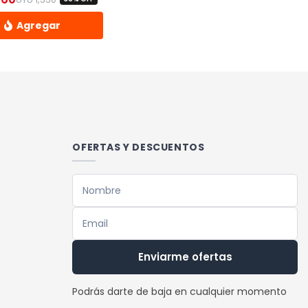
90.
.
El precio original era: UYU 1,550.
El precio actual es: UYU 960.
OFERTAS Y DESCUENTOS
Enviarme ofertas
Podrás darte de baja en cualquier momento