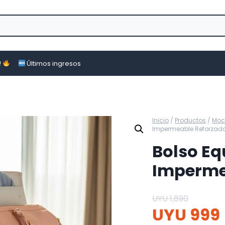
!
Últimos ingresos
Inicio
/
Productos
/
Moch
Impermeable Reforzado
Bolso Eq
Imperme
UYU
1,890
UYU
999