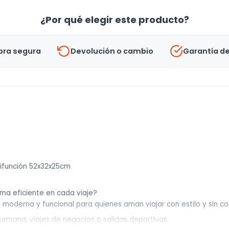
Plegable
¿Por qué elegir este producto?
Impermeable
Reforzado
ra segura
Devolución o cambio
Garantía d
-
Uh
cantidad
tifunción 52x32x25cm
rma eficiente en cada viaje?
a, moderna y funcional para quienes aman viajar con estilo y sin c
emana, viajes de negocios o salidas deportivas.