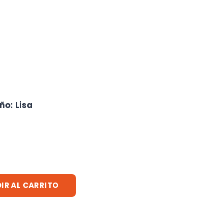
eño
:
Lisa
IR AL CARRITO