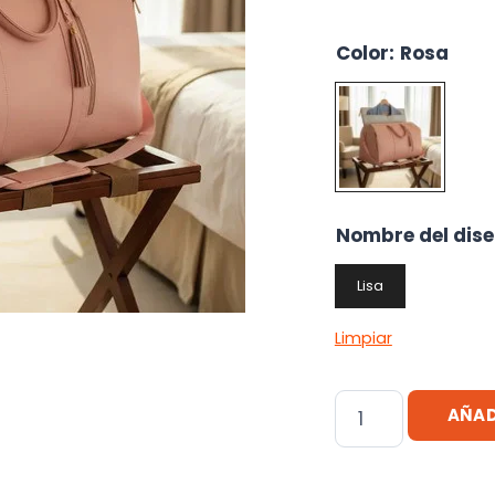
Color
:
Rosa
Nombre del dis
Lisa
Limpiar
Bolso
AÑAD
Equipaje
De
Viaje