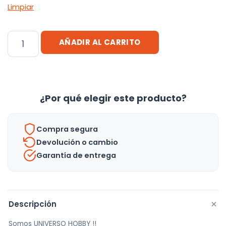
Limpiar
Bolsa
AÑADIR AL CARRITO
De
Viaje
De
Gran
¿Por qué elegir este producto?
Capacidad
Resistente
Compra segura
-
Devolución o cambio
Uh
Garantía de entrega
cantidad
+
Descripción
Somos UNIVERSO HOBBY !!