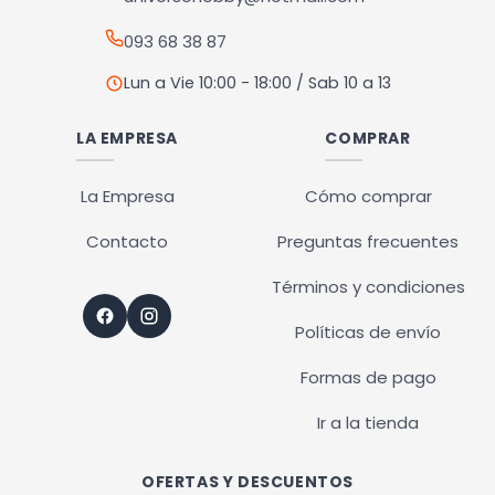
página
página
093 68 38 87
de
de
producto
producto
Lun a Vie 10:00 - 18:00 / Sab 10 a 13
LA EMPRESA
COMPRAR
La Empresa
Cómo comprar
Contacto
Preguntas frecuentes
Términos y condiciones
Políticas de envío
Formas de pago
Ir a la tienda
OFERTAS Y DESCUENTOS