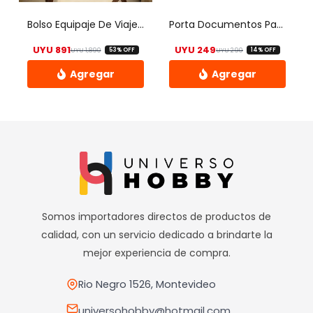
elegir
Bolso Equipaje De Viaje Plegable Impermeable Reforzado – Uh
Porta Documentos Para Pasaporte Viaje Sobre Organizador Tela
en
UYU
891
UYU
249
UYU
1,890
UYU
290
53% OFF
14% OFF
la
El precio original era: UYU 1,890.
El precio actual es: UYU 891.
El precio origin
El precio actual
página
de
Este
Este
producto
producto
producto
tiene
tiene
múltiples
múltiples
variantes.
variantes.
Las
Las
opciones
opciones
Somos importadores directos de productos de
se
se
calidad, con un servicio dedicado a brindarte la
pueden
pueden
mejor experiencia de compra.
elegir
elegir
en
en
Rio Negro 1526, Montevideo
la
la
universohobby@hotmail.com