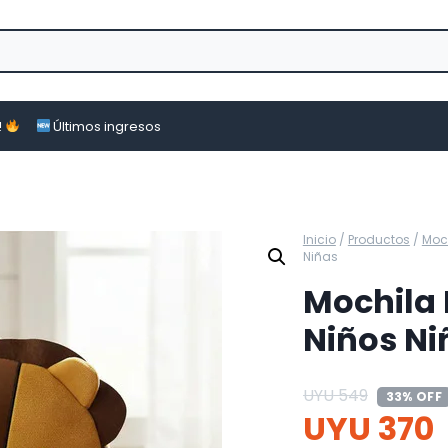
!
Últimos ingresos
Inicio
/
Productos
/
Moch
Niñas
Mochila 
Niños Ni
UYU
549
33% OFF
UYU
370