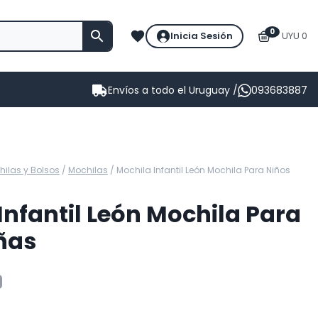
0
Inicia Sesión
UYU 0
Envíos a todo el Uruguay /
093683887
ilas y Bolsos
/
Mochilas
/
Mochila Infantil León Mochila Para Niños
Infantil León Mochila Para
ñas