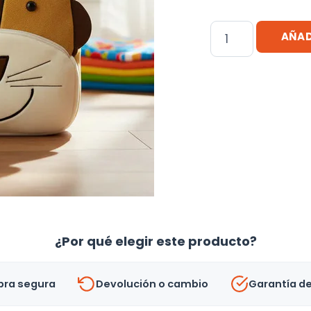
Mochila
AÑAD
Infantil
León
Mochila
Para
Niños
Niñas
cantidad
¿Por qué elegir este producto?
ra segura
Devolución o cambio
Garantía d