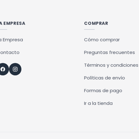
ples
múltiples
ntes.
variantes.
Las
A EMPRESA
COMPRAR
ones
opciones
se
a Empresa
Cómo comprar
en
pueden
ontacto
Preguntas frecuentes
r
elegir
en
Términos y condiciones
la
Políticas de envío
na
página
de
Formas de pago
ucto
producto
Ir a la tienda