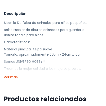
Descripción
Mochila De felpa de animales para niños pequeños.
Bolsa Escolar de dibujos animados para guardería
Bonito regalo para niños
Características:
Material principal: felpa suave
Tamaño: aproximadamente 26cm x 24cm x 10cm.
Somos UNIVERSO HOBBY !!
Traemos la mejor calidad a los mejores precios.
————————————
Ver más
Realizamos envíos a todo el país
Envíos dentro de Montevideo por Mercado de envíos.
Productos relacionados
Envíos Flex en el día.
Envíos al interior por agencia (dejamos tus artículos en agencia