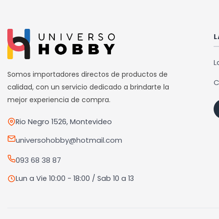
múltiples
múlti
variantes.
varia
Las
Las
L
opciones
opci
se
se
L
pueden
pued
Somos importadores directos de productos de
C
elegir
elegi
calidad, con un servicio dedicado a brindarte la
en
en
mejor experiencia de compra.
la
la
Rio Negro 1526, Montevideo
página
pági
de
de
universohobby@hotmail.com
producto
prod
093 68 38 87
Lun a Vie 10:00 - 18:00 / Sab 10 a 13