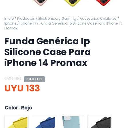
Inicio
/
Productos
/
Electrónica y Gaming
/
Accesorios Celulares
/
Iphone
/
Iphone 14
/
Funda Genérica Ip Silicone Case Para iPhone 14
Promax
Funda Genérica Ip
Silicone Case Para
iPhone 14 Promax
UYU
190
30% OFF
UYU
133
Color
:
Rojo