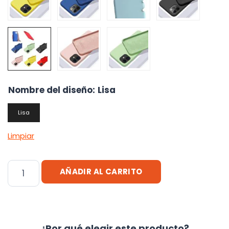
Nombre del diseño
:
Lisa
Lisa
Limpiar
Funda
AÑADIR AL CARRITO
Genérica
Ip
Silicone
Case
¿Por qué elegir este producto?