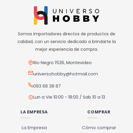
múltiples
variantes.
Las
opciones
Somos importadores directos de productos de
se
calidad, con un servicio dedicado a brindarte la
pueden
mejor experiencia de compra.
elegir
en
Rio Negro 1526, Montevideo
la
universohobby@hotmail.com
página
093 68 38 87
de
producto
Lun a Vie 10:00 - 18:00 / Sab 10 a 13
LA EMPRESA
COMPRAR
La Empresa
Cómo comprar