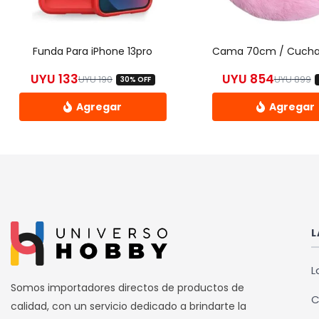
Funda Para iPhone 13pro
UYU
133
UYU
854
UYU
190
UYU
899
30% OFF
El precio original era: UYU 190.
El precio actual es: UYU 133.
El
E
Este
Este
producto
prod
tiene
tiene
múltiples
múlti
variantes.
varia
Las
Las
L
opciones
opci
se
se
L
pueden
pued
Somos importadores directos de productos de
C
elegir
elegi
calidad, con un servicio dedicado a brindarte la