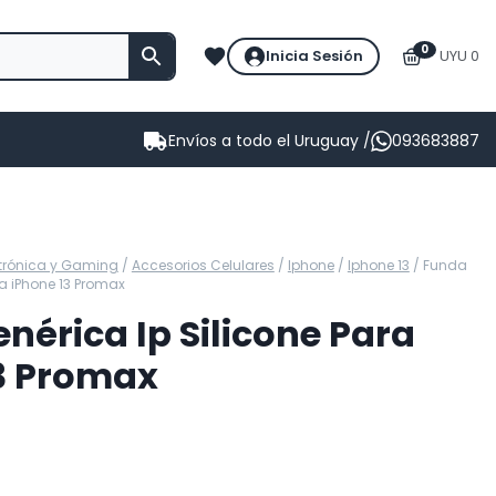
0
Inicia Sesión
UYU 0
Envíos a todo el Uruguay /
093683887
ctrónica y Gaming
/
Accesorios Celulares
/
Iphone
/
Iphone 13
/
Funda
ra iPhone 13 Promax
nérica Ip Silicone Para
3 Promax