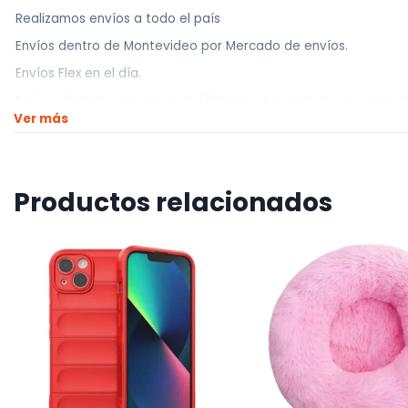
Realizamos envíos a todo el país
Envíos dentro de Montevideo por Mercado de envíos.
Envíos Flex en el día.
Envíos al interior por agencia (dejamos tus artículos en agencia
Ver más
————————————
Retiros
Nuestro punto de retiro se encuentra en zona la teja.
Productos relacionados
El horario de retiros es de Lunes a Viernes de 10hs a 12hs o de