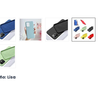
eño
:
Lisa