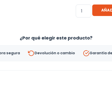
Funda
AÑAD
Genérica
Ip
Silicone
Para
¿Por qué elegir este producto?
iPhone
13
ra segura
Devolución o cambio
Garantía d
Promax
cantidad