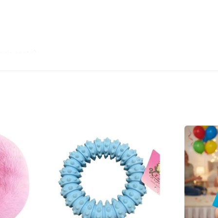
 sin costo).
 13hs a 17hs y deberán ser realizados con PREVIA COORDINACIÓN.