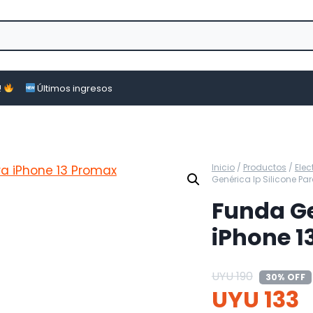
!
Últimos ingresos
Inicio
/
Productos
/
Ele
Genérica Ip Silicone Pa
Funda Ge
iPhone 1
UYU
190
30% OFF
UYU
133