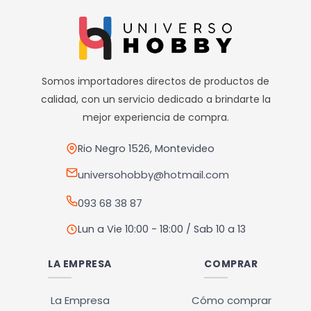
múltiples
múltiples
variantes.
variantes.
Las
Las
opciones
opciones
Somos importadores directos de productos de
se
se
calidad, con un servicio dedicado a brindarte la
pueden
pueden
mejor experiencia de compra.
elegir
elegir
en
en
Rio Negro 1526, Montevideo
la
la
universohobby@hotmail.com
página
página
093 68 38 87
de
de
producto
producto
Lun a Vie 10:00 - 18:00 / Sab 10 a 13
LA EMPRESA
COMPRAR
La Empresa
Cómo comprar