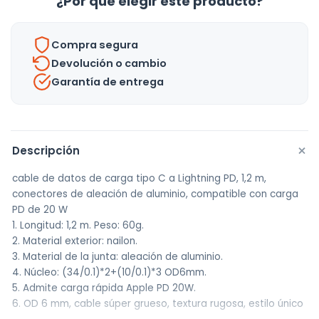
¿Por qué elegir este producto?
Usb
C
Compra segura
-
Devolución o cambio
Hoco
Garantía de entrega
-
Color
Negro
cantidad
+
Descripción
cable de datos de carga tipo C a Lightning PD, 1,2 m,
conectores de aleación de aluminio, compatible con carga
PD de 20 W
1. Longitud: 1,2 m. Peso: 60g.
2. Material exterior: nailon.
3. Material de la junta: aleación de aluminio.
4. Núcleo: (34/0.1)*2+(10/0.1)*3 OD6mm.
5. Admite carga rápida Apple PD 20W.
6. OD 6 mm, cable súper grueso, textura rugosa, estilo único