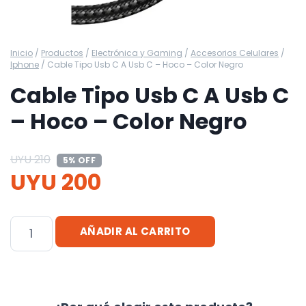
Inicio
/
Productos
/
Electrónica y Gaming
/
Accesorios Celulares
/
Iphone
/
Cable Tipo Usb C A Usb C – Hoco – Color Negro
Cable Tipo Usb C A Usb C
– Hoco – Color Negro
UYU
210
5% OFF
UYU
200
Cable
AÑADIR AL CARRITO
Tipo
Usb
C
A