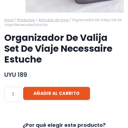
Inicio
/
Productos
/
Artículos de Viaje
/
Organizador De Valija Set De
Viaje Necessaire Estuche
Organizador De Valija
Set De Viaje Necessaire
Estuche
UYU
189
Organizador
AÑADIR AL CARRITO
De
Valija
Set
De
¿Por qué elegir este producto?