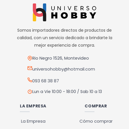
múltiples
variantes.
Las
opciones
Somos importadores directos de productos de
se
calidad, con un servicio dedicado a brindarte la
pueden
mejor experiencia de compra.
elegir
en
Rio Negro 1526, Montevideo
la
universohobby@hotmail.com
página
093 68 38 87
de
producto
Lun a Vie 10:00 - 18:00 / Sab 10 a 13
LA EMPRESA
COMPRAR
La Empresa
Cómo comprar