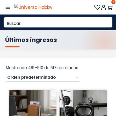
0
Saltar
al
contenido
Últimos ingresos
Mostrando 481–510 de 617 resultados