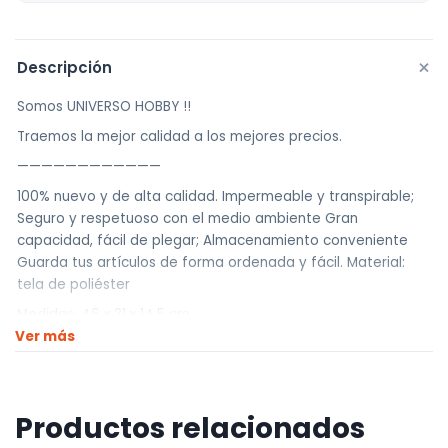
+
Descripción
Somos UNIVERSO HOBBY !!
Traemos la mejor calidad a los mejores precios.
————————————
100% nuevo y de alta calidad. Impermeable y transpirable;
Seguro y respetuoso con el medio ambiente Gran
capacidad, fácil de plegar; Almacenamiento conveniente
Guarda tus artículos de forma ordenada y fácil. Material:
tela de poliéster
Medidas: 46 x 31 x 14,5 cm
Ver más
————————————
Realizamos envíos a todo el país
Envíos dentro de Montevideo por Mercado de envíos.
Productos relacionados
Envíos Flex en el día.