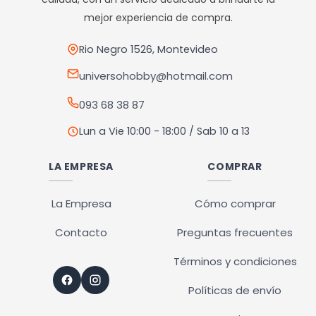
pueden
mejor experiencia de compra.
elegir
en
Rio Negro 1526, Montevideo
la
universohobby@hotmail.com
página
093 68 38 87
de
producto
Lun a Vie 10:00 - 18:00 / Sab 10 a 13
LA EMPRESA
COMPRAR
La Empresa
Cómo comprar
Contacto
Preguntas frecuentes
Términos y condiciones
Políticas de envío