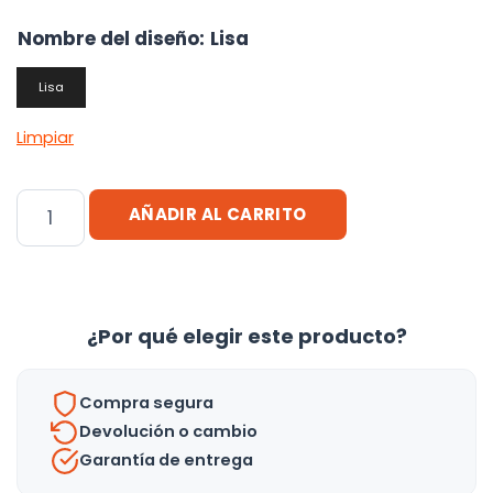
Nombre del diseño
:
Lisa
Lisa
Limpiar
Bolso
AÑADIR AL CARRITO
Impermeable
De
Viaje
Plegable
¿Por qué elegir este producto?
Almacenamiento
-
Compra segura
Uh
Devolución o cambio
cantidad
Garantía de entrega