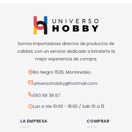
producto
producto
tiene
tiene
múltiples
múltiples
variantes.
variantes.
Las
Las
opciones
opciones
Somos importadores directos de productos de
se
se
calidad, con un servicio dedicado a brindarte la
pueden
pueden
mejor experiencia de compra.
elegir
elegir
en
en
Rio Negro 1526, Montevideo
la
la
universohobby@hotmail.com
página
página
093 68 38 87
de
de
producto
producto
Lun a Vie 10:00 - 18:00 / Sab 10 a 13
LA EMPRESA
COMPRAR