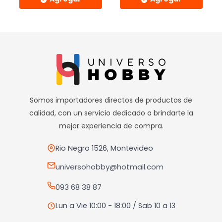
de
de
Este
Este
producto
producto
producto
producto
tiene
tiene
múltiples
múltiples
variantes.
variantes.
Las
Las
opciones
opciones
Somos importadores directos de productos de
se
se
calidad, con un servicio dedicado a brindarte la
pueden
pueden
mejor experiencia de compra.
elegir
elegir
en
en
Rio Negro 1526, Montevideo
la
la
universohobby@hotmail.com
página
página
093 68 38 87
de
de
producto
producto
Lun a Vie 10:00 - 18:00 / Sab 10 a 13