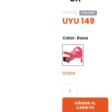
UYU
179
17% OFF
UYU
149
Color
:
Rosa
Limpiar
Correa
Para
Mascotas
AÑADIR AL
Gruesa
CARRITO