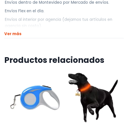
Envíos dentro de Montevideo por Mercado de envíos.
Envíos Flex en el día.
Envíos al interior por agencia (dejamos tus artículos en
agencia sin costo).
Ver más
————————————
Retiros
Nuestro punto de retiro se encuentra en zona centro
Productos relacionados
El horario de retiros es de Lunes a Viernes de 10hs a 18hs,
Sábados de 10hs a 13hs