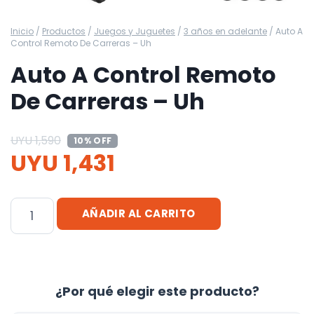
Inicio
/
Productos
/
Juegos y Juguetes
/
3 años en adelante
/
Auto A
Control Remoto De Carreras – Uh
Auto A Control Remoto
De Carreras – Uh
UYU
1,590
10% OFF
UYU
1,431
Auto
AÑADIR AL CARRITO
A
Control
Remoto
De
¿Por qué elegir este producto?
Carreras