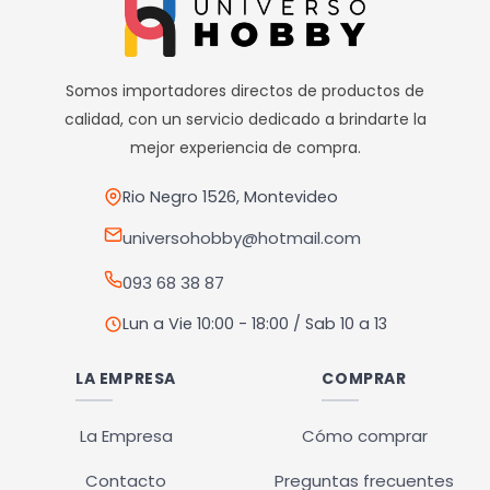
variantes.
Las
opciones
Somos importadores directos de productos de
se
calidad, con un servicio dedicado a brindarte la
pueden
mejor experiencia de compra.
elegir
en
Rio Negro 1526, Montevideo
la
universohobby@hotmail.com
página
093 68 38 87
de
producto
Lun a Vie 10:00 - 18:00 / Sab 10 a 13
LA EMPRESA
COMPRAR
La Empresa
Cómo comprar
Contacto
Preguntas frecuentes