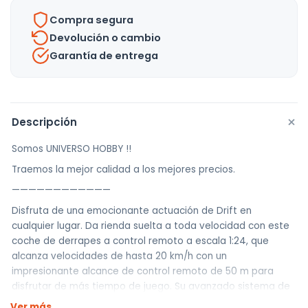
-
Compra segura
Uh
Devolución o cambio
cantidad
Garantía de entrega
+
Descripción
Somos UNIVERSO HOBBY !!
Traemos la mejor calidad a los mejores precios.
————————————
Disfruta de una emocionante actuación de Drift en
cualquier lugar. Da rienda suelta a toda velocidad con este
coche de derrapes a control remoto a escala 1:24, que
alcanza velocidades de hasta 20 km/h con un
impresionante alcance de control remoto de 50 m para
disfrutar de más tiempo de juego. Su avanzado sistema de
tracción a las cuatro ruedas garantiza una estabilidad
Ver más