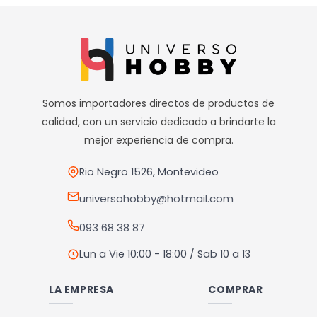
producto
producto
tiene
tiene
múltiples
múltiples
variantes.
variantes.
Las
Las
opciones
opciones
Somos importadores directos de productos de
se
se
calidad, con un servicio dedicado a brindarte la
pueden
pueden
mejor experiencia de compra.
elegir
elegir
en
en
Rio Negro 1526, Montevideo
la
la
universohobby@hotmail.com
página
página
093 68 38 87
de
de
producto
producto
Lun a Vie 10:00 - 18:00 / Sab 10 a 13
LA EMPRESA
COMPRAR