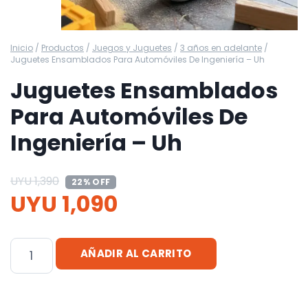
Inicio
/
Productos
/
Juegos y Juguetes
/
3 años en adelante
/
Juguetes Ensamblados Para Automóviles De Ingeniería – Uh
Juguetes Ensamblados
Para Automóviles De
Ingeniería – Uh
UYU
1,390
22% OFF
UYU
1,090
Juguetes
AÑADIR AL CARRITO
Ensamblados
Para
Automóviles