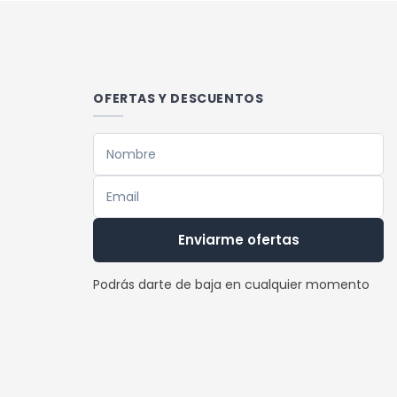
tiene
múltiples
variantes.
Las
OFERTAS Y DESCUENTOS
opciones
se
pueden
elegir
en
la
Enviarme ofertas
página
de
Podrás darte de baja en cualquier momento
producto