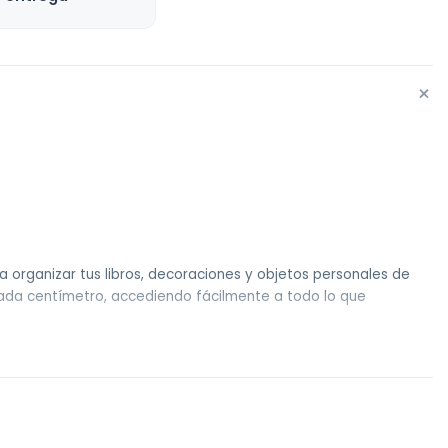
+
a organizar tus libros, decoraciones y objetos personales de
 cada centímetro, accediendo fácilmente a todo lo que
s o junto a muebles sin problemas. Con 12 kg de peso, su