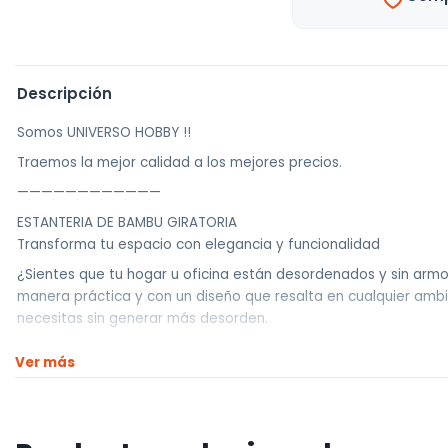
Descripción
Somos UNIVERSO HOBBY !!
Traemos la mejor calidad a los mejores precios.
————————————
ESTANTERIA DE BAMBU GIRATORIA
Transforma tu espacio con elegancia y funcionalidad
¿Sientes que tu hogar u oficina están desordenados y sin armon
manera práctica y con un diseño que resalta en cualquier ambi
necesitas sin generar más desorden.
* Diseño 360° – Gira con facilidad para encontrar lo que busc
Ver más
* Material ecológico y resistente – Fabricada en bambú natural 
* Gran capacidad sin ocupar espacio – Sus múltiples niveles ap
* Versátil y adaptable – Perfecta para libros, adornos, utensilio
Medidas ideales para cualquier espacio: 178 cm de altura con 