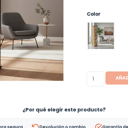
Color
Estanteria
AÑAD
Mueble
De
Bambu
Organizador
¿Por qué elegir este producto?
Giratorio
-
ra segura
Devolución o cambio
Garantía d