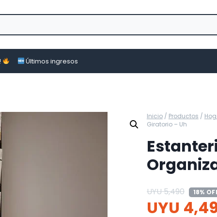
!
Últimos ingresos
Inicio
/
Productos
/
Hog
Giratorio – Uh
Estante
Organiza
UYU
5,490
18% OF
UYU
4,4