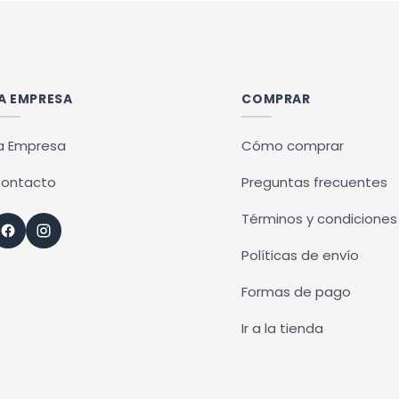
tiene
ples
múltiples
ntes.
variantes.
Las
A EMPRESA
COMPRAR
ones
opciones
se
a Empresa
Cómo comprar
en
pueden
ontacto
Preguntas frecuentes
r
elegir
en
Términos y condiciones
la
Políticas de envío
na
página
de
Formas de pago
ucto
producto
Ir a la tienda