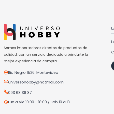
tiene
tiene
múltiples
múlti
variantes.
varia
Las
Las
L
opciones
opci
se
se
L
pueden
pued
Somos importadores directos de productos de
C
elegir
elegi
calidad, con un servicio dedicado a brindarte la
en
en
mejor experiencia de compra.
la
la
Rio Negro 1526, Montevideo
página
pági
de
de
universohobby@hotmail.com
producto
prod
093 68 38 87
Lun a Vie 10:00 - 18:00 / Sab 10 a 13