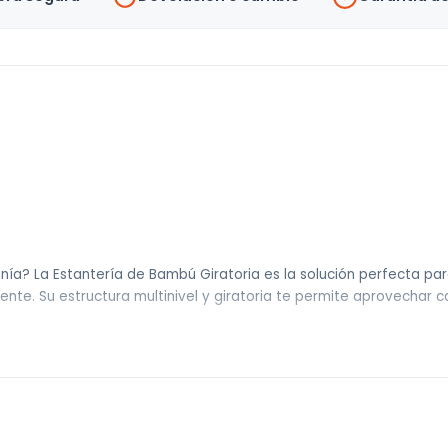
Uh
cantidad
ía? La Estantería de Bambú Giratoria es la solución perfecta par
ente. Su estructura multinivel y giratoria te permite aprovechar
as en segundos.
de alta calidad, ofreciendo durabilidad y un toque sofisticado.
rovechan la altura, manteniendo el orden sin invadir tu ambiente.
s de cocina, juguetes o artículos de oficina.
una base compacta de 37×37 cm, permitiendo encajarla en esquina