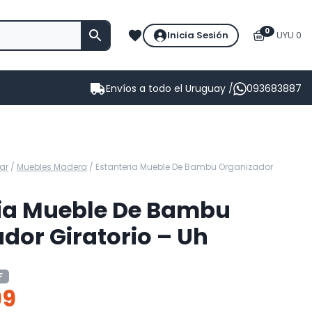
0
Inicia Sesión
UYU 0
Envíos a todo el Uruguay /
093683887
ar
/
Muebles Madera
/
Estanteria Mueble De Bambu Organizador
ria Mueble De Bambu
dor Giratorio – Uh
F
99