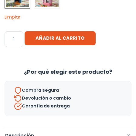
Limpiar
Cocinita
AÑADIR AL CARRITO
Cocina
Infantil
Juguete
Juego
¿Por qué elegir este producto?
Maletínchef
Niño
Compra segura
Niña
Devolución o cambio
cantidad
Garantía de entrega
+
Descripción