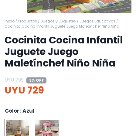
Inicio
/
Productos
/
Juegos y Juguetes
/
Juegos Educativos
/
Cocinita Cocina Infantil Juguete Juego Maletínchef Niño Niña
Cocinita Cocina Infantil
Juguete Juego
Maletínchef Niño Niña
UYU
799
9% OFF
UYU
729
Color
:
Azul