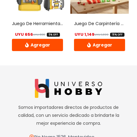
se
pueden
elegir
Juego De Herramientas Para Niños / Herramientas De Juguete
Juego De Carpintería En Madera Para Niños / Juguete
en
UYU
656
UYU
1,149
UYU
690
UYU
1,399
5% OFF
18% OFF
la
El precio original era: UYU 690.
El precio actual es: UYU 656.
El precio origi
El precio actual
página
de
producto
Somos importadores directos de productos de
calidad, con un servicio dedicado a brindarte la
mejor experiencia de compra.