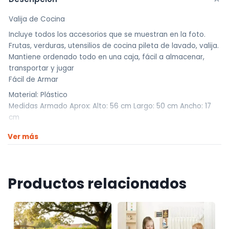
Valija de Cocina
Incluye todos los accesorios que se muestran en la foto.
Frutas, verduras, utensilios de cocina pileta de lavado, valija.
Mantiene ordenado todo en una caja, fácil a almacenar,
transportar y jugar
Fácil de Armar
Material: Plástico
Medidas Armado Aprox: Alto: 56 cm Largo: 50 cm Ancho: 17
cm
Somos UNIVERSO HOBBY !!
Ver más
Traemos la mejor calidad a los mejores precios.
————————————
Productos relacionados
Realizamos envíos a todo el país
Envíos dentro de Montevideo por Mercado de envíos.
Envíos Flex en el día.
Envíos al interior por agencia (dejamos tus artículos en