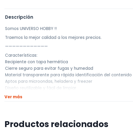
Descripción
Somos UNIVERSO HOBBY !!
Traemos la mejor calidad a los mejores precios.
————————————
Características:
Recipiente con tapa hermética
Cierre seguro para evitar fugas y humedad
Material transparente para rápida identificación del contenido
Aptos para microondas, heladera y freezer
Diseño reutilizable y fácil de limpiar
Ver más
Este Recipiente con tapa hermética es la mejor solución para 
contenido de la humedad y el aire, asegurando la máxima fres
Gracias a su material transparente, podés identificar fácilmen
fáciles de limpiar, ideales para el día a día.
Productos relacionados
Perfecto para almacenar comidas, frutas, verduras, cereales y 