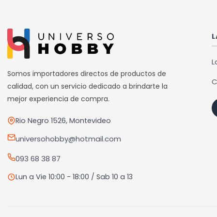
múlti
varia
Las
L
opci
se
L
pued
Somos importadores directos de productos de
C
elegi
calidad, con un servicio dedicado a brindarte la
en
mejor experiencia de compra.
la
Rio Negro 1526, Montevideo
pági
de
universohobby@hotmail.com
prod
093 68 38 87
Lun a Vie 10:00 - 18:00 / Sab 10 a 13