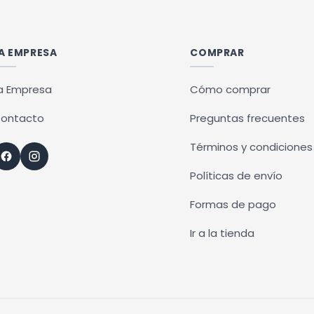
ples
ntes.
A EMPRESA
COMPRAR
ones
a Empresa
Cómo comprar
en
ontacto
Preguntas frecuentes
r
Términos y condiciones
Políticas de envío
na
Formas de pago
ucto
Ir a la tienda