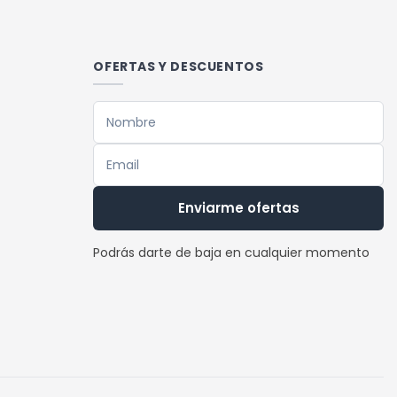
múltiples
variantes.
Las
OFERTAS Y DESCUENTOS
opciones
se
pueden
elegir
en
la
Enviarme ofertas
página
de
Podrás darte de baja en cualquier momento
producto