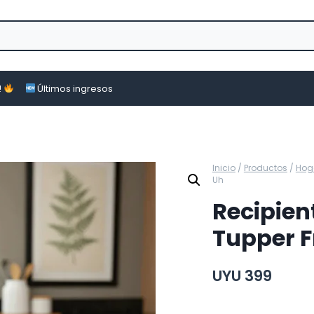
!
Últimos ingresos
Inicio
/
Productos
/
Hog
Uh
Recipien
Tupper F
UYU
399