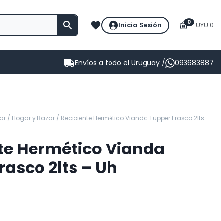
0
Inicia Sesión
UYU 0
Envíos a todo el Uruguay /
093683887
ar
/
Hogar y Bazar
/
Recipiente Hermético Vianda Tupper Frasco 2lts –
te Hermético Vianda
rasco 2lts – Uh