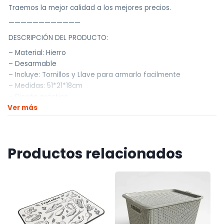
Traemos la mejor calidad a los mejores precios.
————————————
DESCRIPCIÓN DEL PRODUCTO:
– Material: Hierro
– Desarmable
– Incluye: Tornillos y Llave para armarlo facilmente
– Medidas: 51*21*18cm
– Diseño práctico
Ver más
• Colores: Negro – Blanco
————————————
Realizamos envíos a todo el país
Productos relacionados
Envíos dentro de Montevideo por Mercado de envíos.
Envíos Flex en el día.
Envíos al interior por agencia (dejamos tus artículos en
agencia sin costo).
————————————
Retiros