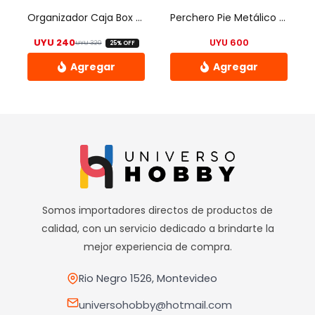
elegir
elegir
Organizador Caja Box Plegable Apilable X 2 Un Universo Hobby
Perchero Pie Metálico Organizador Con Colgador Y Estante
en
en
UYU
240
UYU
600
UYU
320
25% OFF
la
la
El precio original era: UYU 320.
El precio actual es: UYU 240.
página
página
de
de
Este
Este
producto
producto
producto
producto
tiene
tiene
múltiples
múltiples
variantes.
variantes.
Las
Las
opciones
opciones
Somos importadores directos de productos de
se
se
calidad, con un servicio dedicado a brindarte la
pueden
pueden
mejor experiencia de compra.
elegir
elegir
en
en
Rio Negro 1526, Montevideo
la
la
universohobby@hotmail.com