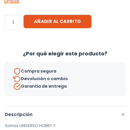
Limpiar
Estante
AÑADIR AL CARRITO
Organizador
Cocina
Alacena
Hierro
¿Por qué elegir este producto?
51x21x18
Cm
Compra segura
Grande
Devolución o cambio
cantidad
Garantía de entrega
+
Descripción
Somos UNIVERSO HOBBY !!