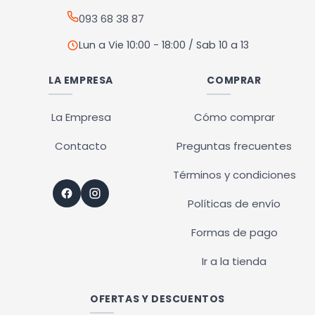
página
página
093 68 38 87
de
de
producto
producto
Lun a Vie 10:00 - 18:00 / Sab 10 a 13
LA EMPRESA
COMPRAR
La Empresa
Cómo comprar
Contacto
Preguntas frecuentes
Términos y condiciones
Políticas de envío
Formas de pago
Ir a la tienda
OFERTAS Y DESCUENTOS