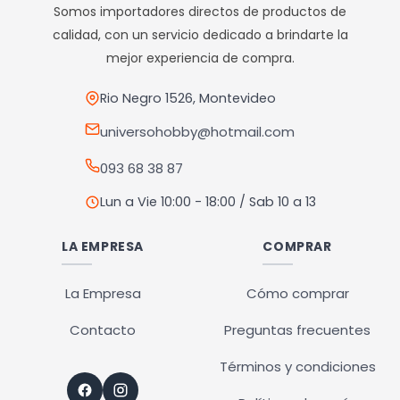
opciones
opciones
Somos importadores directos de productos de
se
se
calidad, con un servicio dedicado a brindarte la
pueden
pueden
mejor experiencia de compra.
elegir
elegir
en
en
Rio Negro 1526, Montevideo
la
la
universohobby@hotmail.com
página
página
093 68 38 87
de
de
producto
producto
Lun a Vie 10:00 - 18:00 / Sab 10 a 13
LA EMPRESA
COMPRAR
La Empresa
Cómo comprar
Contacto
Preguntas frecuentes
Términos y condiciones