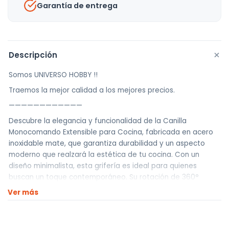
Garantía de entrega
+
Descripción
Somos UNIVERSO HOBBY !!
Traemos la mejor calidad a los mejores precios.
————————————
Descubre la elegancia y funcionalidad de la Canilla
Monocomando Extensible para Cocina, fabricada en acero
inoxidable mate, que garantiza durabilidad y un aspecto
moderno que realzará la estética de tu cocina. Con un
diseño minimalista, esta grifería es ideal para quienes
buscan un toque contemporáneo. Su rotación de 360°
permite un acceso cómodo a todos los rincones de tu
Ver más
fregadero, mientras que el selector de flujo de agua ofrece
dos opciones para adaptarse a diferentes necesidades de
uso. Este mezclador es de fácil instalación, perfect para