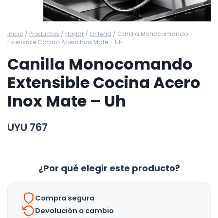
Inicio
/
Productos
/
Hogar
/
Grifería
/
Canilla Monocomando
Extensible Cocina Acero Inox Mate – Uh
Canilla Monocomando
Extensible Cocina Acero
Inox Mate – Uh
UYU
767
¿Por qué elegir este producto?
Compra segura
Devolución o cambio