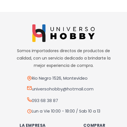
————————————
Realizamos envíos a todo el país
Envíos dentro de Montevideo por Mercado de envíos.
Envíos Flex en el día.
Envíos al interior por agencia (dejamos tus artículos en
agencia sin costo).
————————————
Somos importadores directos de productos de
calidad, con un servicio dedicado a brindarte la
Retiros
mejor experiencia de compra.
Nuestro punto de retiro se encuentra en zona centro
El horario de retiros es de Lunes a Viernes de 10hs a 18hs,
Rio Negro 1526, Montevideo
Sábados de 10hs a 13hs
universohobby@hotmail.com
093 68 38 87
Lun a Vie 10:00 - 18:00 / Sab 10 a 13
LA EMPRESA
COMPRAR