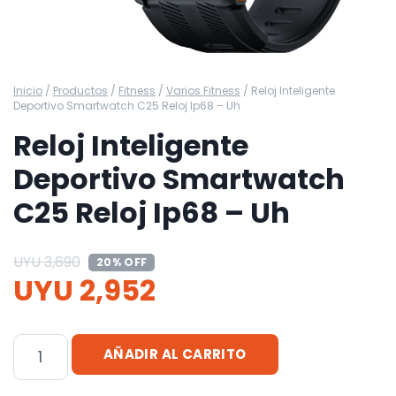
Inicio
/
Productos
/
Fitness
/
Varios Fitness
/
Reloj Inteligente
Deportivo Smartwatch C25 Reloj Ip68 – Uh
Reloj Inteligente
Deportivo Smartwatch
C25 Reloj Ip68 – Uh
UYU
3,690
20% OFF
UYU
2,952
Reloj
AÑADIR AL CARRITO
Inteligente
Deportivo