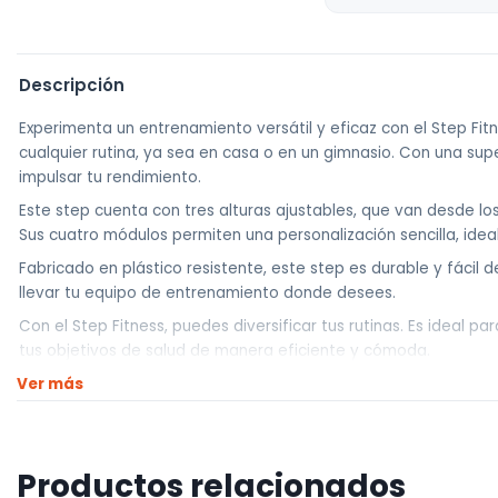
Descripción
Experimenta un entrenamiento versátil y eficaz con el Step Fi
cualquier rutina, ya sea en casa o en un gimnasio. Con una supe
impulsar tu rendimiento.
Este step cuenta con tres alturas ajustables, que van desde lo
Sus cuatro módulos permiten una personalización sencilla, idea
Fabricado en plástico resistente, este step es durable y fácil d
llevar tu equipo de entrenamiento donde desees.
Con el Step Fitness, puedes diversificar tus rutinas. Es ideal 
tus objetivos de salud de manera eficiente y cómoda.
Ver más
————————————
Somos UNIVERSO HOBBY !!
Traemos la mejor calidad a los mejores precios.
Productos relacionados
————————————