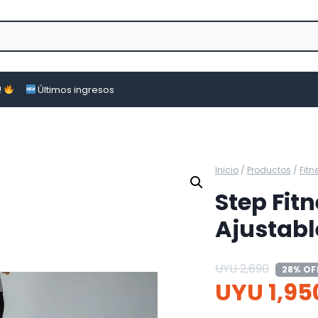
!
Últimos ingresos
Inicio
/
Productos
/
Fitn
Step Fit
Ajustabl
UYU
2,690
28% OF
UYU
1,95