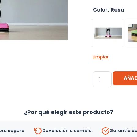
Color
:
Rosa
Limpiar
Step
AÑAD
Fitness
72x36cm
3
Alturas
¿Por qué elegir este producto?
Ajustables
-
ra segura
Devolución o cambio
Garantía d
Uh