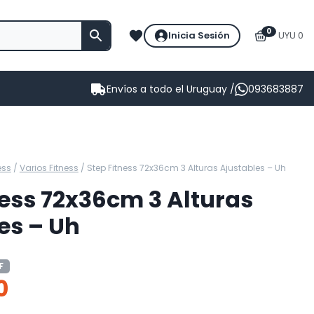
0
Inicia Sesión
UYU 0
Envíos a todo el Uruguay /
093683887
ess
/
Varios Fitness
/
Step Fitness 72x36cm 3 Alturas Ajustables – Uh
ness 72x36cm 3 Alturas
es – Uh
F
0