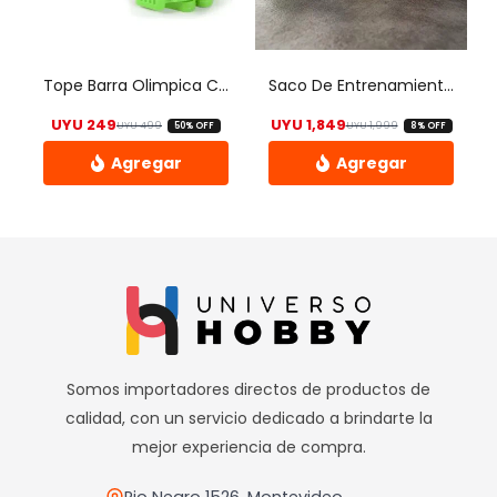
Sábados de 10hs a 13hs
Tope Barra Olimpica Crossfit Clamp Collar Grip – Uh
Saco De Entrenamiento / Bolsa Multifuncional De 15kg
UYU
249
UYU
1,849
UYU
499
UYU
1,999
50% OFF
8% OFF
El precio original era: UYU 499.
El precio actual es: UYU 249.
El precio origi
El precio actua
Este
producto
tiene
múltiples
variantes.
Las
opciones
Somos importadores directos de productos de
se
calidad, con un servicio dedicado a brindarte la
pueden
mejor experiencia de compra.
elegir