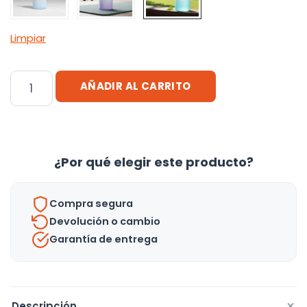
Limpiar
Botella
AÑADIR AL CARRITO
Agua
Deportiva
Hidratacion
Motivacional
¿Por qué elegir este producto?
1
Litro
Compra segura
-
Devolución o cambio
Uh
Garantía de entrega
cantidad
+
Descripción