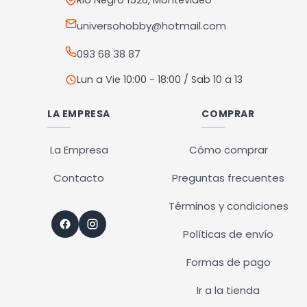
en
Rio Negro 1526, Montevideo
la
universohobby@hotmail.com
página
093 68 38 87
de
producto
Lun a Vie 10:00 - 18:00 / Sab 10 a 13
LA EMPRESA
COMPRAR
La Empresa
Cómo comprar
Contacto
Preguntas frecuentes
Términos y condiciones
Políticas de envío
Formas de pago
Ir a la tienda