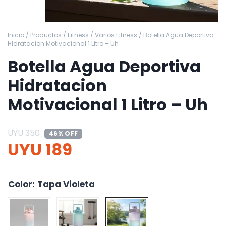
Inicio
/
Productos
/
Fitness
/
Varios Fitness
/
Botella Agua Deportiva
Hidratacion Motivacional 1 Litro – Uh
Botella Agua Deportiva
Hidratacion
Motivacional 1 Litro – Uh
UYU
350
46% OFF
UYU
189
Color
:
Tapa Violeta