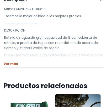
Somos UNIVERSO HOBBY !!
Traemos la mejor calidad a los mejores precios.
————————————
DESCRIPCION
Botella de agua de gran capacidad de 1L con cubierta de
rebote, a prueba de fugas con recordatorio de escala de
tiempo y stickers varios de regalo.
Diseño motivacional: le da motivación, le recuerda que debe
mantenerse hidratado y beber suficiente agua durante
Ver más
todo el día.
Volumen-marcadores de las horas del día muy adecuados
para medir el consumo diario de agua.
Apertura de un botón: Abra el pico con una mano para
Productos relacionados
beber fácilmente.
Pajita de silicona: Tiene una pajita de silicona emergente.
Boca ancha: La boca ancha diseñada hace que sea fácil
llenar la botella deportiva con hielo y agua.