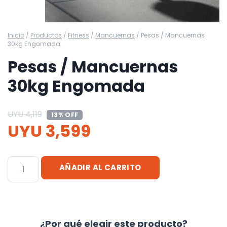
Inicio
/
Productos
/
Fitness
/
Mancuernas
/
Pesas / Mancuernas
30kg Engomada
Pesas / Mancuernas
30kg Engomada
UYU
4,119
13% OFF
UYU
3,599
Pesas
AÑADIR AL CARRITO
/
Mancuernas
30kg
Engomada
¿Por qué elegir este producto?