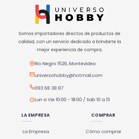
múltiples
variantes.
Las
opciones
Somos importadores directos de productos de
se
calidad, con un servicio dedicado a brindarte la
pueden
mejor experiencia de compra.
elegir
en
Rio Negro 1526, Montevideo
la
universohobby@hotmail.com
página
093 68 38 87
de
producto
Lun a Vie 10:00 - 18:00 / Sab 10 a 13
LA EMPRESA
COMPRAR
La Empresa
Cómo comprar