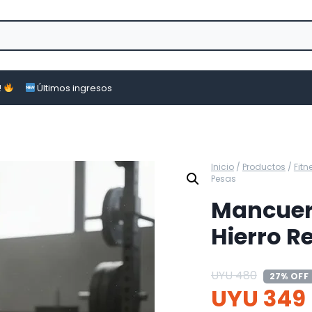
!
Últimos ingresos
Inicio
/
Productos
/
Fitn
Pesas
Mancuer
Hierro R
UYU
480
27% OFF
UYU
349