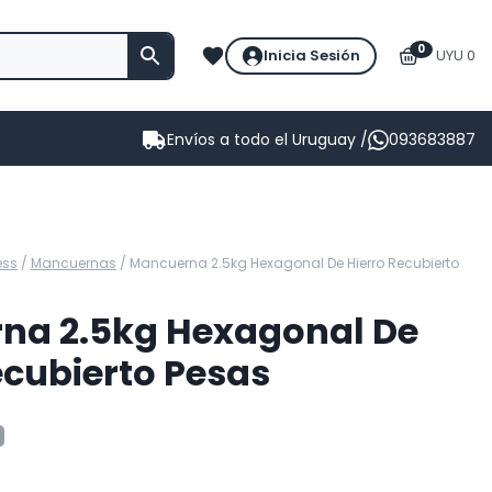
0
Inicia Sesión
UYU 0
Envíos a todo el Uruguay /
093683887
ess
/
Mancuernas
/
Mancuerna 2.5kg Hexagonal De Hierro Recubierto
na 2.5kg Hexagonal De
ecubierto Pesas