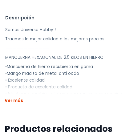
Descripción
Somos Universo Hobby!!
Traemos la mejor calidad a los mejores precios.
————————————
MANCUERNA HEXAGONAL DE 2.5 KILOS EN HIERRO
•Mancuerna de hierro recubierta en goma
•Mango macizo de metal anti oxido
• Excelente calidad
• Producto de excelente calidad
• Ideal para aerobics, pilates, yoga, musculación running
Ver más
• Opciones de 5 kilo, 8 kilos, 10 Kilos y 15 kilos
————————————
Realizamos envíos a todo el país
Productos relacionados
Envíos dentro de Montevideo por Mercado de envíos.
Envíos Flex en el día.