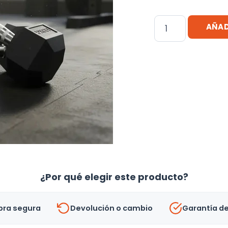
Mancuerna
AÑAD
2.5kg
Hexagonal
De
Hierro
Recubierto
Pesas
cantidad
¿Por qué elegir este producto?
ra segura
Devolución o cambio
Garantía d