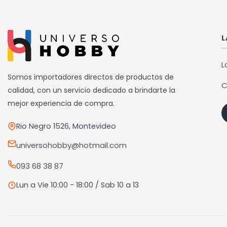
múltiples
variantes.
Las
L
opciones
se
L
pueden
Somos importadores directos de productos de
C
elegir
calidad, con un servicio dedicado a brindarte la
en
mejor experiencia de compra.
la
Rio Negro 1526, Montevideo
página
de
universohobby@hotmail.com
producto
093 68 38 87
Lun a Vie 10:00 - 18:00 / Sab 10 a 13