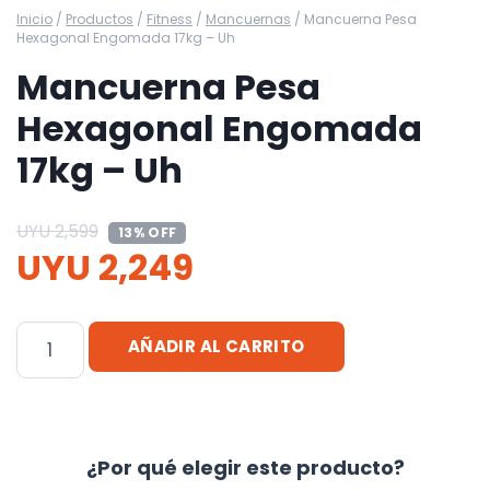
Inicio
/
Productos
/
Fitness
/
Mancuernas
/
Mancuerna Pesa
Hexagonal Engomada 17kg – Uh
Mancuerna Pesa
Hexagonal Engomada
17kg – Uh
UYU
2,599
13% OFF
UYU
2,249
Mancuerna
AÑADIR AL CARRITO
Pesa
Hexagonal
Engomada
17kg
¿Por qué elegir este producto?
-