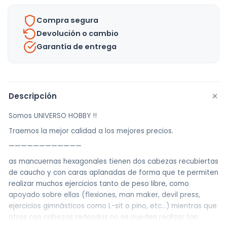
Uh
Compra segura
cantidad
Devolución o cambio
Garantía de entrega
+
Descripción
Somos UNIVERSO HOBBY !!
Traemos la mejor calidad a los mejores precios.
————————————
as mancuernas hexagonales tienen dos cabezas recubiertas
de caucho y con caras aplanadas de forma que te permiten
realizar muchos ejercicios tanto de peso libre, como
apoyado sobre ellas (flexiones, man maker, devil press,
ejercicios gimnásticos como L-sit o pino, etc…) mientras que
otras con cabezas redondas no se pueden realizar tan