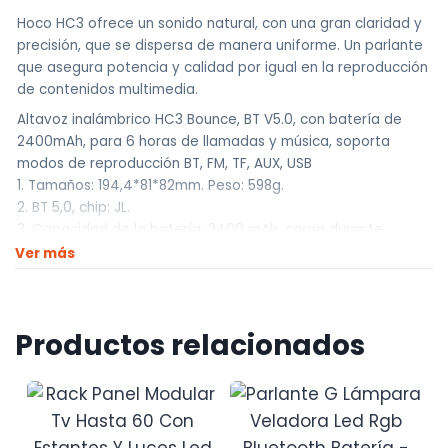
Hoco HC3 ofrece un sonido natural, con una gran claridad y
precisión, que se dispersa de manera uniforme. Un parlante
que asegura potencia y calidad por igual en la reproducción
de contenidos multimedia.
Altavoz inalámbrico HC3 Bounce, BT V5.0, con batería de
2400mAh, para 6 horas de llamadas y música, soporta
modos de reproducción BT, FM, TF, AUX, USB
1. Tamaños: 194,4*81*82mm. Peso: 598g.
2. BT 5,0, chip: JL.
3. Capacidad de la batería: 2400 mAh, carga durante
aproximadamente 3 horas.
Ver más
4. Tiempo de llamadas/música: 6 horas.
5. Unidad de altavoz: 52 mm * 2, potencia 5 W * 2.
6. Admite BT, tarjeta TF, USB, AUX, FM y otros modos de
Productos relacionados
reproducción.
Somos UNIVERSO HOBBY !!
Traemos la mejor calidad a los mejores precios.
————————————