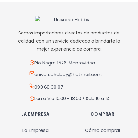
la
tiene
página
múltiples
de
variantes.
producto
Las
Somos importadores directos de productos de
opciones
calidad, con un servicio dedicado a brindarte la
mejor experiencia de compra.
se
pueden
Rio Negro 1526, Montevideo
elegir
en
universohobby@hotmail.com
la
093 68 38 87
página
Lun a Vie 10:00 - 18:00 / Sab 10 a 13
de
producto
LA EMPRESA
COMPRAR
La Empresa
Cómo comprar