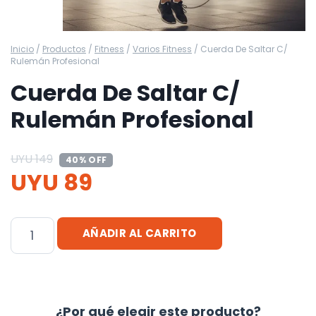
Inicio
/
Productos
/
Fitness
/
Varios Fitness
/
Cuerda De Saltar C/
Rulemán Profesional
Cuerda De Saltar C/
Rulemán Profesional
UYU
149
40% OFF
UYU
89
Cuerda
AÑADIR AL CARRITO
De
Saltar
C/
Rulemán
¿Por qué elegir este producto?