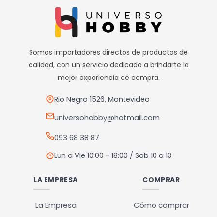
————————————
Realizamos envíos a todo el país
Envíos dentro de Montevideo por Mercado de envíos.
Envíos Flex en el día.
Somos importadores directos de productos de
Envíos al interior por agencia (dejamos tus artículos en
calidad, con un servicio dedicado a brindarte la
agencia sin costo).
mejor experiencia de compra.
————————————
Rio Negro 1526, Montevideo
Retiros
Nuestro punto de retiro se encuentra en zona la teja.
universohobby@hotmail.com
El horario de retiros es de Lunes a Viernes de 10hs a 12hs o
093 68 38 87
de 13hs a 17hs y deberán ser realizados con PREVIA
COORDINACIÓN.
Lun a Vie 10:00 - 18:00 / Sab 10 a 13
LA EMPRESA
COMPRAR
La Empresa
Cómo comprar