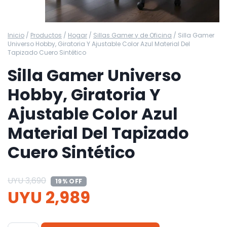
Inicio
/
Productos
/
Hogar
/
Sillas Gamer y de Oficina
/
Silla Gamer
Universo Hobby, Giratoria Y Ajustable Color Azul Material Del
Tapizado Cuero Sintético
Silla Gamer Universo
Hobby, Giratoria Y
Ajustable Color Azul
Material Del Tapizado
Cuero Sintético
UYU
3,690
19% OFF
UYU
2,989