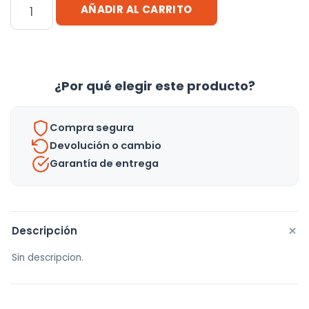
Silla
AÑADIR AL CARRITO
Gamer
Universo
Hobby,
Giratoria
¿Por qué elegir este producto?
Y
Ajustable
Compra segura
Color
Devolución o cambio
Azul
Garantía de entrega
Material
Del
Tapizado
Cuero
+
Descripción
Sintético
Sin descripcion.
cantidad