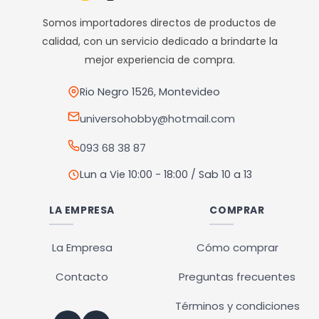
opciones
opciones
Somos importadores directos de productos de
se
se
calidad, con un servicio dedicado a brindarte la
pueden
pueden
mejor experiencia de compra.
elegir
elegir
en
en
Rio Negro 1526, Montevideo
la
la
universohobby@hotmail.com
página
página
093 68 38 87
de
de
producto
producto
Lun a Vie 10:00 - 18:00 / Sab 10 a 13
LA EMPRESA
COMPRAR
La Empresa
Cómo comprar
Contacto
Preguntas frecuentes
Términos y condiciones