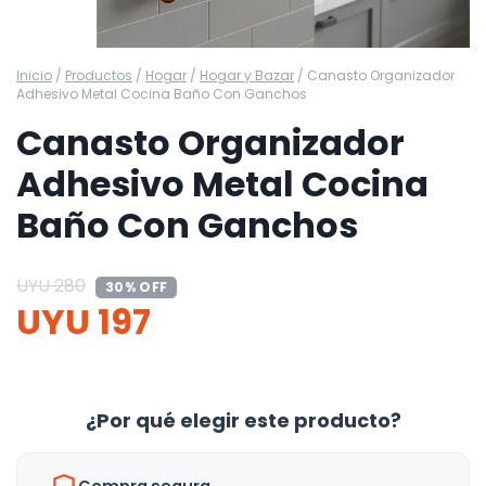
Inicio
/
Productos
/
Hogar
/
Hogar y Bazar
/
Canasto Organizador
Adhesivo Metal Cocina Baño Con Ganchos
Canasto Organizador
Adhesivo Metal Cocina
Baño Con Ganchos
UYU
280
30% OFF
UYU
197
¿Por qué elegir este producto?