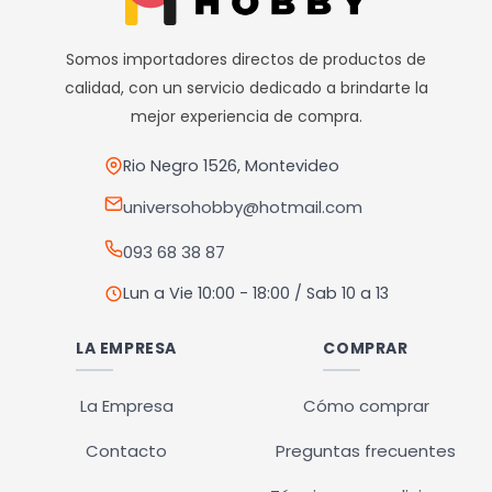
Las
opciones
Somos importadores directos de productos de
se
calidad, con un servicio dedicado a brindarte la
pueden
mejor experiencia de compra.
elegir
en
Rio Negro 1526, Montevideo
la
universohobby@hotmail.com
página
093 68 38 87
de
producto
Lun a Vie 10:00 - 18:00 / Sab 10 a 13
LA EMPRESA
COMPRAR
La Empresa
Cómo comprar
Contacto
Preguntas frecuentes